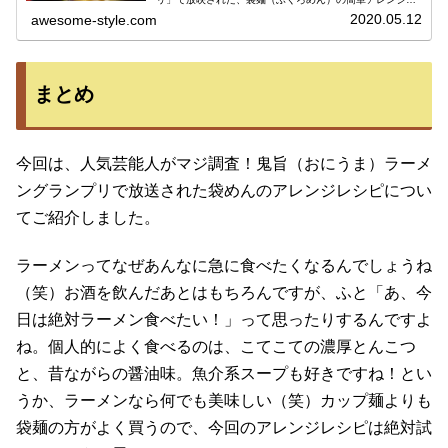
シピついてご紹介します。有名ラーメン店の店主が教えて
2020.05.12
awesome-style.com
くれたものです。ラーメンは...
まとめ
今回は、人気芸能人がマジ調査！鬼旨（おにうま）ラーメ
ングランプリで放送された袋めんのアレンジレシピについ
てご紹介しました。
ラーメンってなぜあんなに急に食べたくなるんでしょうね
（笑）お酒を飲んだあとはもちろんですが、ふと「あ、今
日は絶対ラーメン食べたい！」って思ったりするんですよ
ね。個人的によく食べるのは、こてこての濃厚とんこつ
と、昔ながらの醤油味。魚介系スープも好きですね！とい
うか、ラーメンなら何でも美味しい（笑）カップ麺よりも
袋麺の方がよく買うので、今回のアレンジレシピは絶対試