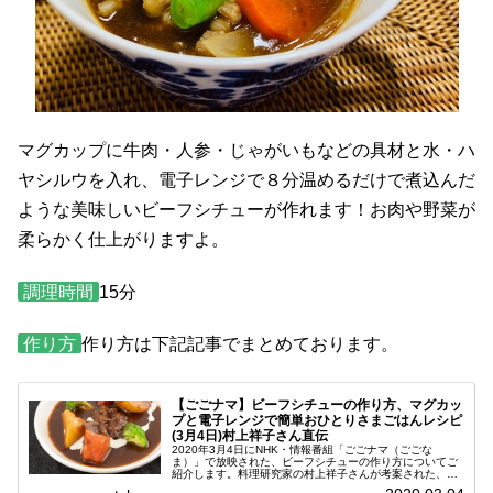
マグカップに牛肉・人参・じゃがいもなどの具材と水・ハ
ヤシルウを入れ、電子レンジで８分温めるだけで煮込んだ
ような美味しいビーフシチューが作れます！お肉や野菜が
柔らかく仕上がりますよ。
調理時間
15分
作り方
作り方は下記記事でまとめております。
【ごごナマ】ビーフシチューの作り方、マグカッ
プと電子レンジで簡単おひとりさまごはんレシピ
(3月4日)村上祥子さん直伝
2020年3月4日にNHK・情報番組「ごごナマ（ごごな
ま）」で放映された、ビーフシチューの作り方についてご
紹介します。料理研究家の村上祥子さんが考案された、マ
グカップと電子レンジで簡単に出来るレシピです。今日の