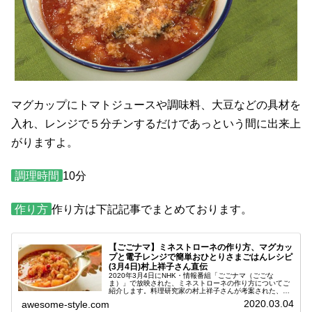
マグカップにトマトジュースや調味料、大豆などの具材を
入れ、レンジで５分チンするだけであっという間に出来上
がりますよ。
調理時間
10分
作り方
作り方は下記記事でまとめております。
【ごごナマ】ミネストローネの作り方、マグカッ
プと電子レンジで簡単おひとりさまごはんレシピ
(3月4日)村上祥子さん直伝
2020年3月4日にNHK・情報番組「ごごナマ（ごごな
ま）」で放映された、ミネストローネの作り方についてご
紹介します。料理研究家の村上祥子さんが考案された、マ
グカップと電子レンジで簡単に出来るレシピです。今日の
2020.03.04
awesome-style.com
番組では、おひとりさまごはんを...