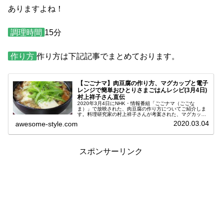
ありますよね！
調理時間
15分
作り方
作り方は下記記事でまとめております。
【ごごナマ】肉豆腐の作り方、マグカップと電子
レンジで簡単おひとりさまごはんレシピ(3月4日)
村上祥子さん直伝
2020年3月4日にNHK・情報番組「ごごナマ（ごごな
ま）」で放映された、肉豆腐の作り方についてご紹介しま
す。料理研究家の村上祥子さんが考案された、マグカップ
と電子レンジで簡単に出来るレシピです。今日の番組で
2020.03.04
awesome-style.com
は、おひとりさまごはんを特集！一...
スポンサーリンク