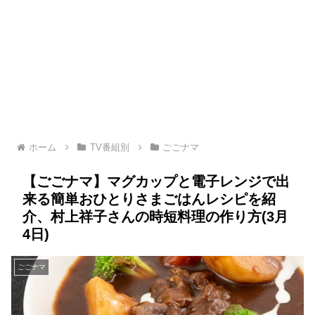
ホーム
TV番組別
ごごナマ
【ごごナマ】マグカップと電子レンジで出
来る簡単おひとりさまごはんレシピを紹
介、村上祥子さんの時短料理の作り方(3月
4日)
ごごナマ