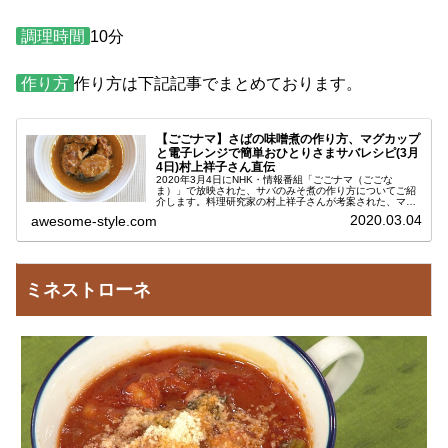
調理時間
10分
作り方
作り方は下記記事でまとめております。
【ごごナマ】さばの味噌煮の作り方、マグカップ
と電子レンジで簡単おひとりさまサバレシピ(3月
4日)村上祥子さん直伝
2020年3月4日にNHK・情報番組「ごごナマ（ごごな
ま）」で放映された、サバのみそ煮の作り方についてご紹
介します。料理研究家の村上祥子さんが考案された、マグ
カップと電子レンジで簡単に出来るレシピです。今日の番
2020.03.04
awesome-style.com
組では、おひとりさまごはんを特...
ミネストローネ