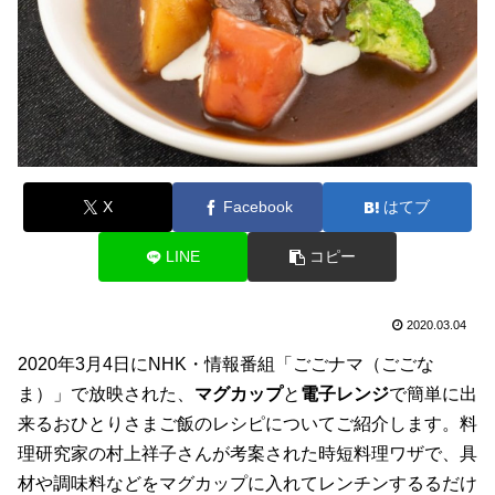
X
Facebook
はてブ
LINE
コピー
2020.03.04
2020年3月4日にNHK・情報番組「ごごナマ（ごごな
ま）」で放映された、
マグカップ
と
電子レンジ
で簡単に出
来るおひとりさまご飯のレシピについてご紹介します。料
理研究家の村上祥子さんが考案された時短料理ワザで、具
材や調味料などをマグカップに入れてレンチンするるだけ