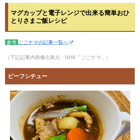
マグカップと電子レンジで出来る簡単おひ
とりさまご飯レシピ
参考
ごごナマの記事一覧へ
（下記記事内画像出典元：NHK「ごごナマ」）
ビーフシチュー