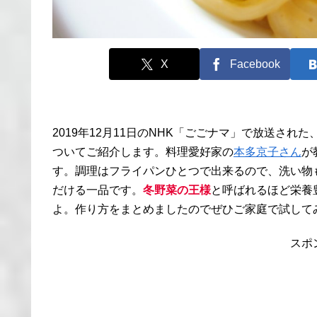
X
Facebook
2019年12月11日のNHK「ごごナマ」で放送された
ついてご紹介します。料理愛好家の
本多京子さん
が
す。調理はフライパンひとつで出来るので、洗い物
だける一品です。
冬野菜の王様
と呼ばれるほど栄養
よ。作り方をまとめましたのでぜひご家庭で試して
スポ