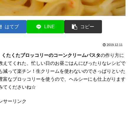
はてブ
LINE
コピー
2019.12.11
、
くたくたブロッコリーのコーンクリームパスタ
の作り方に
教えてくれた、忙しい日のお昼ごはんにぴったりなレシピで
も減って楽チン！生クリームを使わないのでさっぱりといた
豊富なブロッコリーを使うので、ヘルシーにも仕上がります
みてくださいね☆
ンサーリンク