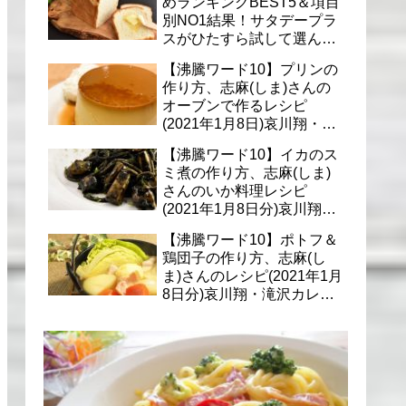
めランキングBEST5＆項目
別NO1結果！サタデープラ
スがひたすら試して選んだ
商品は？(1月9日)
【沸騰ワード10】プリンの
作り方、志麻(しま)さんの
オーブンで作るレシピ
(2021年1月8日)哀川翔・滝
沢カレン・千葉雄大への料
【沸騰ワード10】イカのス
理
ミ煮の作り方、志麻(しま)
さんのいか料理レシピ
(2021年1月8日分)哀川翔・
滝沢カレン・千葉雄大に
【沸騰ワード10】ポトフ＆
鶏団子の作り方、志麻(し
ま)さんのレシピ(2021年1月
8日分)哀川翔・滝沢カレ
ン・千葉雄大への料理