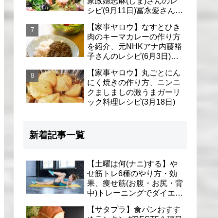
家政婦志麻(しま)さんのレ
シピ(9月11日)冨永愛さん＆
シェリーさんに
【家事ヤロウ】なすとひき
肉のキーマカレーの作り方
を紹介、元NHKアナ内藤裕
子さんのレシピ(6月3日)リ
アル家事24時
【家事ヤロウ】丸ごとにん
にく焼きの作り方、ニンニ
クましましの激うまガーリ
ック料理レシピ(3月18日)
新着記事一覧
【土曜は何(ナニ)する】や
せ筋トレ6種のやり方・効
果、痩せ筋(お腹・お尻・背
中)トレーニングでダイエッ
ト(1月9日)とがわ愛先生
【サタプラ】食パンおすす