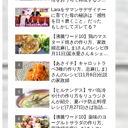
フのレシピ(6月30日)
Laraをサマンサデザイナー
に育てた母の秘訣は「感性
を日々磨くこと」だった
もしかしてズレてる？
【沸騰ワード10】鶏のマス
タード焼きの作り方、家政
婦志麻(しま)さんのレシピ(9
月11日)冨永愛さん＆シェリ
ーさんに
【あさイチ】キャロットラ
ペ3種の作り方、志麻(しま)
さんのレシピ(11月6日)伝説
の家政婦
【ヒルナンデス】サバ缶冷
や汁の作り方をリュウジさ
んが紹介、夏バテ防止料理
レシピ(7月27日)さば缶詰で
簡単冷汁
【沸騰ワード10】薬味のヨ
ーグルトサラダの作り方、