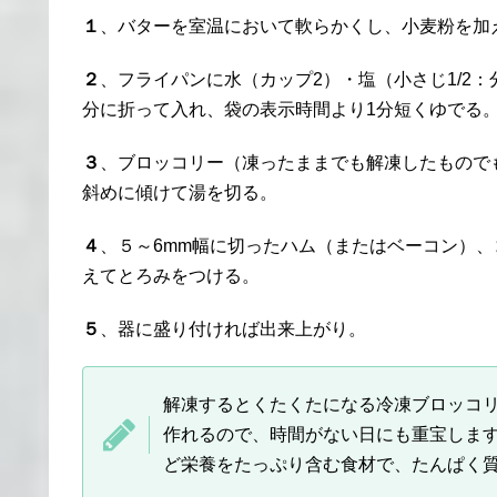
１
、バターを室温において軟らかくし、小麦粉を加
２
、フライパンに水（カップ2）・塩（小さじ1/2
分に折って入れ、袋の表示時間より1分短くゆでる
３
、ブロッコリー（凍ったままでも解凍したもので
斜めに傾けて湯を切る。
４
、５～6mm幅に切ったハム（またはベーコン）
えてとろみをつける。
５
、器に盛り付ければ出来上がり。
解凍するとくたくたになる冷凍ブロッコリ
作れるので、時間がない日にも重宝しま
ど栄養をたっぷり含む食材で、たんぱく