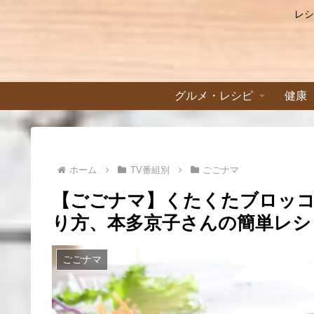
レシ
グルメ・レシピ
健康
ホーム
TV番組別
ごごナマ
【ごごナマ】くたくたブロッ
り方、本多京子さんの簡単レシピ(
ごごナマ