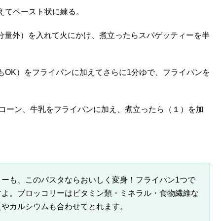
えてペースト状に練る。
：分量外）を入れて火にかけ、煮立ったらスパゲッティーを半
。
もOK）をフライパンに加えてさらに1分ゆで、フライパンを
、コーン、牛乳をフライパンに加え、煮立ったら（１）を加
ーも、このパスタならおいしく変身！フライパン1つで
すよ。ブロッコリーはビタミン類・ミネラル・食物繊維な
質やカルシウムも合わせてとれます。