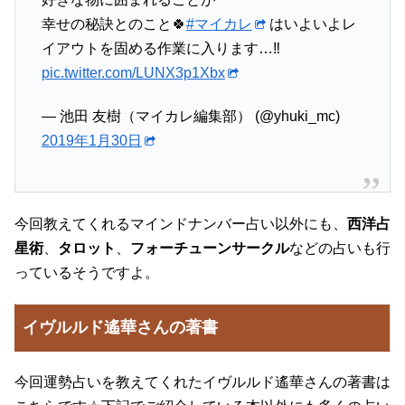
幸せの秘訣とのこと🍀
#マイカレ
はいよいよレ
イアウトを固める作業に入ります…‼︎
pic.twitter.com/LUNX3p1Xbx
— 池田 友樹（マイカレ編集部） (@yhuki_mc)
2019年1月30日
今回教えてくれるマインドナンバー占い以外にも、
西洋占
星術
、
タロット
、
フォーチューンサークル
などの占いも行
っているそうですよ。
イヴルルド遙華さんの著書
今回運勢占いを教えてくれたイヴルルド遙華さんの著書は