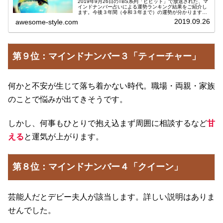
2019年9月26日のTBS系列「ビビット」で放送された、マ
インドナンバー占いによる運勢ランキング結果をご紹介し
ます。今後３年間（令和３年まで）の運勢が分かります！
教えてくれたのは、人気占い師のイヴルルド遙華(はるか)
2019.09.26
awesome-style.com
さん。マインドナンバー...
第９位：マインドナンバー３「ティーチャー」
何かと不安が生じて落ち着かない時代。職場・両親・家族
のことで悩みが出てきそうです。
しかし、何事もひとりで抱え込まず周囲に相談するなど
甘
える
と運気が上がります。
第８位：マインドナンバー４「クイーン」
芸能人だとデビー夫人が該当します。詳しい説明はありま
せんでした。