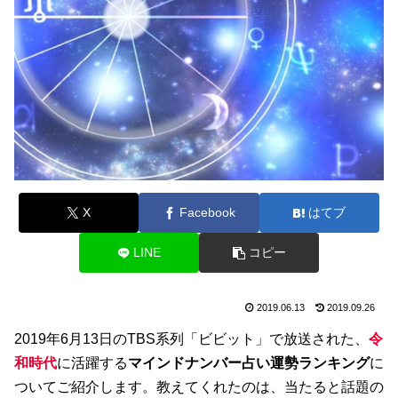
X
Facebook
はてブ
LINE
コピー
2019.06.13
2019.09.26
2019年6月13日のTBS系列「ビビット」で放送された、
令
和時代
に活躍する
マインドナンバー占い運勢ランキング
に
ついてご紹介します。教えてくれたのは、当たると話題の