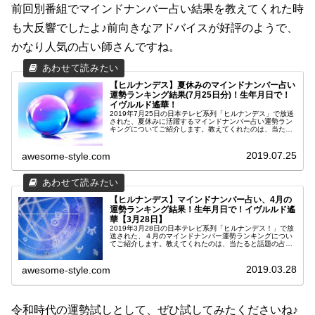
前回別番組でマインドナンバー占い結果を教えてくれた時
も大反響でしたよ♪前向きなアドバイスが好評のようで、
かなり人気の占い師さんですね。
【ヒルナンデス】夏休みのマインドナンバー占い
運勢ランキング結果(7月25日分)！生年月日で！
イヴルルド遙華！
2019年7月25日の日本テレビ系列「ヒルナンデス」で放送
された、夏休みに活躍するマインドナンバー占い運勢ラン
キングについてご紹介します。教えてくれたのは、当たる
と話題の占い師・イヴルルド遙華(はるか)さん。生年月日
によって割り当てられたマ...
2019.07.25
awesome-style.com
【ヒルナンデス】マインドナンバー占い、4月の
運勢ランキング結果！生年月日で！イヴルルド遙
華【3月28日】
2019年3月28日の日本テレビ系列「ヒルナンデス！」で放
送された、４月のマインドナンバー運勢ランキングについ
てご紹介します。教えてくれたのは、当たると話題の占い
師・イヴルルド遙華(はるか)さん。生年月日で計算するマ
インドナンバーをもとに、...
2019.03.28
awesome-style.com
令和時代の運勢試しとして、ぜひ試してみたくださいね♪