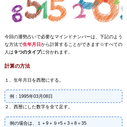
今回の運勢占いで必要なマインドナンバーは、下記のよう
な方法で
生年月日
から計算することができます☆すべての
人は
９つのタイプ
に分かれます。
計算の方法
１、生年月日を西暦にする。
例：1995年03月08日
２、西暦にした数字を全て足す。
例の場合は、１＋9＋９+5＋3＋8＝35