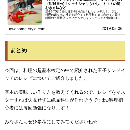
（5月6日分)！シャキシャキもやし、トマトの湯
むき方法など
2019年5月6日の日本テレビ系「ヒルナンデス！」では、
料理の超キホン検定を紹介！！料理初心者に向けて、日本
料理の笠原将弘シェフがもやしをシャキシャキ食感にする
コツやトマトの正しい湯むき方法、失敗しないレシピなど
を教えてくれましたよ♪内容を...
2019.05.06
awesome-style.com
まとめ
今回は、料理の超基本検定の中で紹介された玉子サンドイ
ッチのレシピについてご紹介しました。
基本の美味しい作り方を教えてくれるので、レシピをマス
ターすれば失敗せずに絶品料理が作れそうですね♪料理初
心者には毎回勉強になります！！
みなさんもぜひ参考にしてみてくださいね☆