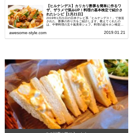
【ヒルナンデス】カリカリ酢豚を簡単に作るワ
ザ、ザラメで深みUP！料理の基本検定で紹介さ
れたレシピ【1月21日】
2019年1月21日の日本テレビ系「ヒルナンデス！」で放送
された、酢豚の作り方をご紹介します。教えてくれたの
は、中華料理の五十嵐美幸シェフ。料理の超キホン検定第
６弾の中で紹介された、家庭で簡単に作ることができるレ
シピです。酢豚を簡単に作るレ...
2019.01.21
awesome-style.com