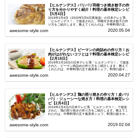
【ヒルナンデス】パリパリ羽根つき焼き餃子の作
り方を分かりやすく紹介！料理の基本検定レシピ
【5月4日】
2019年3月4日（2020年5月4日再放送）の日本テレビ系
「ヒルナンデス！」で放送された、羽根付き焼き餃子の作
り方をご紹介します。教えてくれたのは、中華料理の五十
嵐美幸シェフ。料理の超キホン検定第９弾の中で紹介され
2020.05.04
awesome-style.com
た、初心者でも失敗しない...
【ヒルナンデス】ピーマンの肉詰めの作り方！お
肉がはがれないコツとは？料理の基本検定レシピ
【2月18日】
2019年2月18日の日本テレビ系「ヒルナンデス！」で放送
された、ピーマン肉詰めの作り方をご紹介します。教えて
くれたのは、中華料理の五十嵐美幸シェフ。料理の超キホ
ン検定第８弾の中で紹介された、初心者でも失敗しないレ
2020.04.27
awesome-style.com
シピ♪お肉とピーマンがはが...
【ヒルナンデス】鶏の照り焼きの作り方！皮パリ
パリ・ジューシーな焼き方！料理の基本検定レシ
ピ【2月4日】
2019年2月4日の日本テレビ系「ヒルナンデス！」で放送
された、鶏の照り焼きの作り方をご紹介します。教えてく
れたのは、中華料理の五十嵐美幸シェフ。料理の超キホン
検定第７弾の中で紹介された、鶏肉の皮をパリパリに＆中
はジューシーに作ることができ...
2019.02.04
awesome-style.com