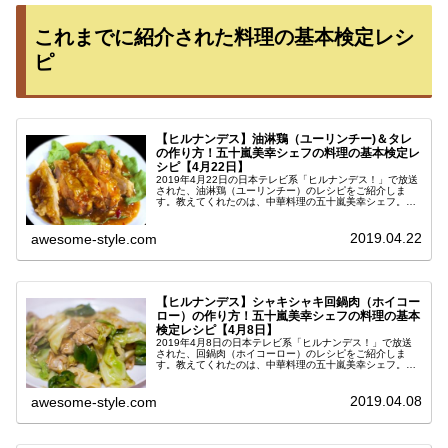
これまでに紹介された料理の基本検定レシ
ピ
【ヒルナンデス】油淋鶏（ユーリンチー)＆タレ
の作り方！五十嵐美幸シェフの料理の基本検定レ
シピ【4月22日】
2019年4月22日の日本テレビ系「ヒルナンデス！」で放送
された、油淋鶏（ユーリンチー）のレシピをご紹介しま
す。教えてくれたのは、中華料理の五十嵐美幸シェフ。料
理の超キホン検定の中で紹介された、料理苦手男子でも簡
単に出来る美味しい作り方です...
2019.04.22
awesome-style.com
【ヒルナンデス】シャキシャキ回鍋肉（ホイコー
ロー）の作り方！五十嵐美幸シェフの料理の基本
検定レシピ【4月8日】
2019年4月8日の日本テレビ系「ヒルナンデス！」で放送
された、回鍋肉（ホイコーロー）のレシピをご紹介しま
す。教えてくれたのは、中華料理の五十嵐美幸シェフ。料
理の超キホン検定第10回の中で紹介された、家庭で簡単に
できるシャキシャキ野菜が美味...
2019.04.08
awesome-style.com