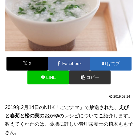
X
Facebook
はてブ
LINE
コピー
2019.02.14
2019年2月14日のNHK「ごごナマ」で放送された、
えび
と春菊と松の実のおかゆ
のレシピについてご紹介します。
教えてくれたのは、薬膳に詳しい管理栄養士の植木もも子
さん。