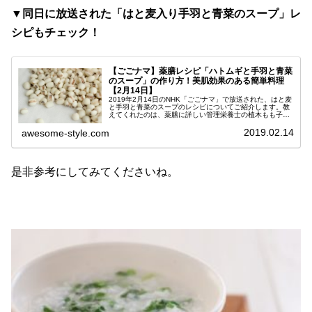
▼同日に放送された「はと麦入り手羽と青菜のスープ」レ
シピもチェック！
【ごごナマ】薬膳レシピ「ハトムギと手羽と青菜
のスープ」の作り方！美肌効果のある簡単料理
【2月14日】
2019年2月14日のNHK「ごごナマ」で放送された、はと麦
と手羽と青菜のスープのレシピについてご紹介します。教
えてくれたのは、薬膳に詳しい管理栄養士の植木もも子さ
ん。穀物の中でも最も栄養価の高いハトムギと、コラーゲ
ンたっぷりの鶏手羽を使っ...
2019.02.14
awesome-style.com
是非参考にしてみてくださいね。