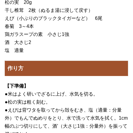
松の実 20g
干し椎茸 2枚（ぬるま湯に浸して戻す）
えび（小ぶりのブラックタイガーなど） 6尾
春菊 3～4本
鶏ガラスープの素 小さじ1強
酒 大さじ2
塩 適量
作り方
【下準備】
●米はよく研いでざるに上げ、水気を切る。
●松の実は粗く刻む。
●えびは背ワタを取ってから殻をむき、塩（適量：分量
外）でもんでぬめりをとり、水で洗って水気を拭く。1cm
幅のぶつ切りにして、酒’（大さじ1強：分量外）を振って