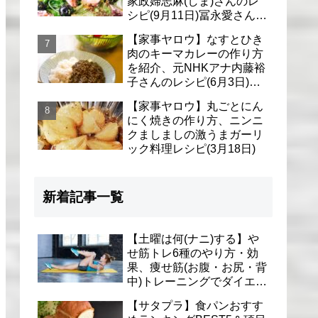
家政婦志麻(しま)さんのレ
シピ(9月11日)冨永愛さん＆
シェリーさんに
【家事ヤロウ】なすとひき
肉のキーマカレーの作り方
を紹介、元NHKアナ内藤裕
子さんのレシピ(6月3日)リ
アル家事24時
【家事ヤロウ】丸ごとにん
にく焼きの作り方、ニンニ
クましましの激うまガーリ
ック料理レシピ(3月18日)
新着記事一覧
【土曜は何(ナニ)する】や
せ筋トレ6種のやり方・効
果、痩せ筋(お腹・お尻・背
中)トレーニングでダイエッ
ト(1月9日)とがわ愛先生
【サタプラ】食パンおすす