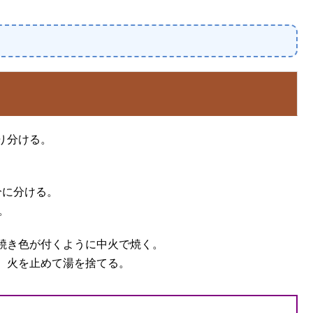
り分ける。
分に分ける。
。
焼き色が付くように中火で焼く。
、火を止めて湯を捨てる。