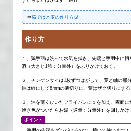
すだちまたはかぼす 適宜
⇒
茹ではと麦の作り方
作り方
１、鶏手羽は洗って水気を拭き、先端と手羽中に切
酒（大さじ1強：分量外）をふりかけておく。
２、チンゲンサイは1枚ずつはがして、葉と軸の部
軸は縦にして8mmの薄切りに、葉はザク切りにする
３、油を薄くひいたフライパンに１を加え、両面に
焼き色がついたらお湯（適量：分量外）を回しかけ
ポイント
手羽の先端もダシが出るので、焼いて使います！