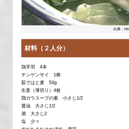
出典：https
材料（２人分）
鶏手羽 4本
チンゲンサイ 1株
茹ではと麦 50g
生姜（薄切り）4枚
鶏ガラスープの素 小さじ1/2
醤油 大さじ1/2
酒 大さじ2
塩 少々