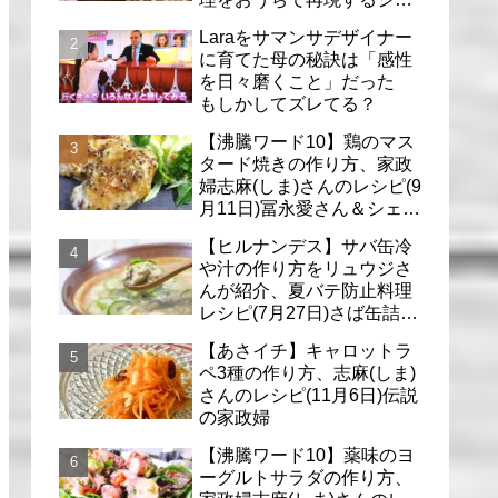
フのレシピ(6月30日)
Laraをサマンサデザイナー
に育てた母の秘訣は「感性
を日々磨くこと」だった
もしかしてズレてる？
【沸騰ワード10】鶏のマス
タード焼きの作り方、家政
婦志麻(しま)さんのレシピ(9
月11日)冨永愛さん＆シェリ
ーさんに
【ヒルナンデス】サバ缶冷
や汁の作り方をリュウジさ
んが紹介、夏バテ防止料理
レシピ(7月27日)さば缶詰で
簡単冷汁
【あさイチ】キャロットラ
ペ3種の作り方、志麻(しま)
さんのレシピ(11月6日)伝説
の家政婦
【沸騰ワード10】薬味のヨ
ーグルトサラダの作り方、