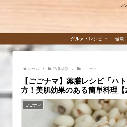
レシ
グルメ・レシピ
健康
ホーム
TV番組別
ごごナマ
【ごごナマ】薬膳レシピ「ハト
方！美肌効果のある簡単料理【2
ごごナマ