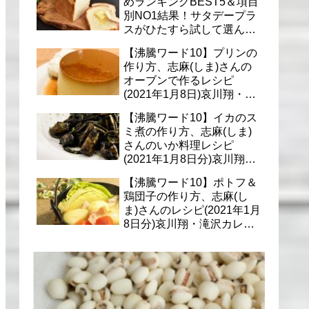
めランキングBEST5＆項目
別NO1結果！サタデープラ
スがひたすら試して選んだ
商品は？(1月9日)
【沸騰ワード10】プリンの
作り方、志麻(しま)さんの
オーブンで作るレシピ
(2021年1月8日)哀川翔・滝
沢カレン・千葉雄大への料
【沸騰ワード10】イカのス
理
ミ煮の作り方、志麻(しま)
さんのいか料理レシピ
(2021年1月8日分)哀川翔・
滝沢カレン・千葉雄大に
【沸騰ワード10】ポトフ＆
鶏団子の作り方、志麻(し
ま)さんのレシピ(2021年1月
8日分)哀川翔・滝沢カレ
ン・千葉雄大への料理