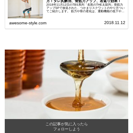
方！タレ尻解消、骨筋力アップ、若返り効果！
2018年11月12日のTBS系列「名医のTHE太鼓判」骨筋力
アップSPで放送された、つかまりスクワットのやり方つい
てご紹介します。 筋力や骨の老化は、運動機能の低下や
様々な病気のリスクを高めます。 つまかりスクワットは、
骨の老化をおさえ、...
2018.11.12
awesome-style.com
この記事が気に入ったら
フォローしよう