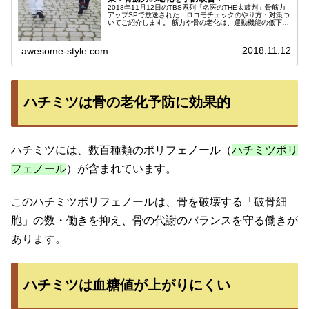
2018年11月12日のTBS系列「名医のTHE太鼓判」骨筋力
アップSPで放送された、ロコモチェックのやり方・対策つ
いてご紹介します。 筋力や骨の老化は、運動機能の低下や
様々な病気のリスクを高めます。 ロコモチェックは、筋肉
や骨が衰えて運動...
2018.11.12
awesome-style.com
ハチミツは骨の老化予防に効果的
ハチミツには、数百種類のポリフェノール（
ハチミツポリ
フェノール
）が含まれています。
このハチミツポリフェノールは、骨を破壊する「破骨細
胞」の数・働きを抑え、骨の代謝のバランスを守る働きが
あります。
ハチミツは血糖値が上がりにくい