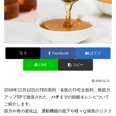
X
Facebook
はてブ
LINE
コピー
2018.11.12
2018年11月12日のTBS系列「名医のTHE太鼓判」骨筋力
アップSPで放送された、
ハチミツ
の効能＆レシピついて
ご紹介します。
筋力や骨の老化は、運動機能の低下や様々な病気のリスク