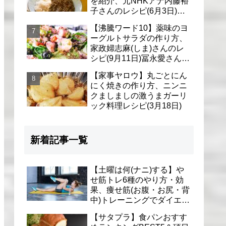
を紹介、元NHKアナ内藤裕
子さんのレシピ(6月3日)リ
アル家事24時
【沸騰ワード10】薬味のヨ
ーグルトサラダの作り方、
家政婦志麻(しま)さんのレ
シピ(9月11日)冨永愛さん＆
シェリーさんに
【家事ヤロウ】丸ごとにん
にく焼きの作り方、ニンニ
クましましの激うまガーリ
ック料理レシピ(3月18日)
新着記事一覧
【土曜は何(ナニ)する】や
せ筋トレ6種のやり方・効
果、痩せ筋(お腹・お尻・背
中)トレーニングでダイエッ
ト(1月9日)とがわ愛先生
【サタプラ】食パンおすす