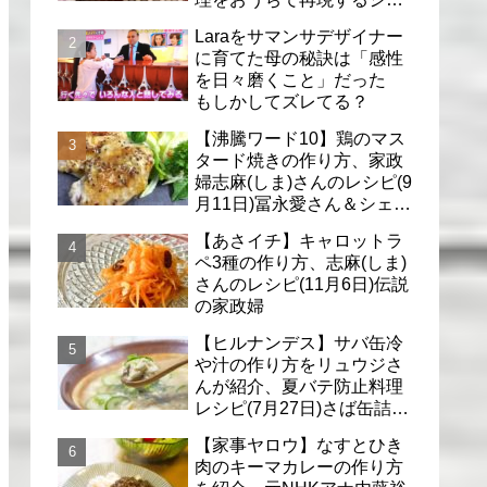
フのレシピ(6月30日)
Laraをサマンサデザイナー
に育てた母の秘訣は「感性
を日々磨くこと」だった
もしかしてズレてる？
【沸騰ワード10】鶏のマス
タード焼きの作り方、家政
婦志麻(しま)さんのレシピ(9
月11日)冨永愛さん＆シェリ
ーさんに
【あさイチ】キャロットラ
ペ3種の作り方、志麻(しま)
さんのレシピ(11月6日)伝説
の家政婦
【ヒルナンデス】サバ缶冷
や汁の作り方をリュウジさ
んが紹介、夏バテ防止料理
レシピ(7月27日)さば缶詰で
簡単冷汁
【家事ヤロウ】なすとひき
肉のキーマカレーの作り方