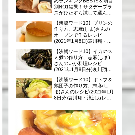
めランキングBEST5＆項目
別NO1結果！サタデープラ
スがひたすら試して選んだ
商品は？(1月9日)
【沸騰ワード10】プリンの
作り方、志麻(しま)さんの
オーブンで作るレシピ
(2021年1月8日)哀川翔・滝
沢カレン・千葉雄大への料
【沸騰ワード10】イカのス
理
ミ煮の作り方、志麻(しま)
さんのいか料理レシピ
(2021年1月8日分)哀川翔・
滝沢カレン・千葉雄大に
【沸騰ワード10】ポトフ＆
鶏団子の作り方、志麻(し
ま)さんのレシピ(2021年1月
8日分)哀川翔・滝沢カレ
ン・千葉雄大への料理