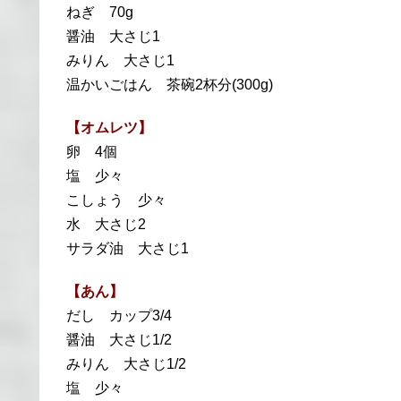
ねぎ 70g
醤油 大さじ1
みりん 大さじ1
温かいごはん 茶碗2杯分(300g)
【オムレツ】
卵 4個
塩 少々
こしょう 少々
水 大さじ2
サラダ油 大さじ1
【あん】
だし カップ3/4
醤油 大さじ1/2
みりん 大さじ1/2
塩 少々