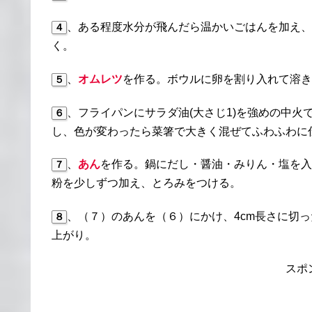
、ある程度水分が飛んだら温かいごはんを加え、
４
く。
、
オムレツ
を作る。ボウルに卵を割り入れて溶き
５
、フライパンにサラダ油(大さじ1)を強めの中
６
し、色が変わったら菜箸で大きく混ぜてふわふわに
、
あん
を作る。鍋にだし・醤油・みりん・塩を入
７
粉を少しずつ加え、とろみをつける。
、（７）のあんを（６）にかけ、4cm長さに切
８
上がり。
スポ