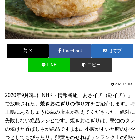
X
Facebook
はてブ
LINE
コピー
2020.09.03
2020年9月3日にNHK・情報番組「あさイチ（朝イチ）」
で放映された、
焼きおにぎり
の作り方をご紹介します。埼
玉県にあるしょうゆ蔵の店主が教えてくださった、絶対に
失敗しない絶品レシピです。焼きおにぎりは、醤油のタレ
の焼けた香ばしさが絶品ですよね。小腹がすいた時のおや
つとしてもぴったり。卵黄をのせればワンランク上の卵か