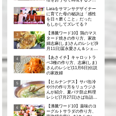
フのレシピ(6月30日)
Laraをサマンサデザイナー
に育てた母の秘訣は「感性
を日々磨くこと」だった
もしかしてズレてる？
【沸騰ワード10】鶏のマス
タード焼きの作り方、家政
婦志麻(しま)さんのレシピ(9
月11日)冨永愛さん＆シェリ
ーさんに
【あさイチ】キャロットラ
ペ3種の作り方、志麻(しま)
さんのレシピ(11月6日)伝説
の家政婦
【ヒルナンデス】サバ缶冷
や汁の作り方をリュウジさ
んが紹介、夏バテ防止料理
レシピ(7月27日)さば缶詰で
簡単冷汁
【沸騰ワード10】薬味のヨ
ーグルトサラダの作り方、