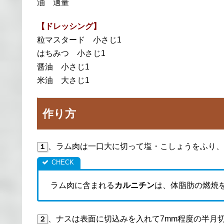
油 適量
【ドレッシング】
粒マスタード 小さじ1
はちみつ 小さじ1
醤油 小さじ1
米油 大さじ1
作り方
、ラム肉は一口大に切って塩・こしょうをふり、
１
ラム肉に含まれる
カルニチン
は、体脂肪の燃焼
、ナスは表面に切込みを入れて7mm程度の半月
２