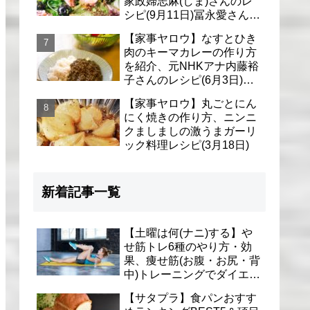
家政婦志麻(しま)さんのレ
シピ(9月11日)冨永愛さん＆
シェリーさんに
【家事ヤロウ】なすとひき
肉のキーマカレーの作り方
を紹介、元NHKアナ内藤裕
子さんのレシピ(6月3日)リ
アル家事24時
【家事ヤロウ】丸ごとにん
にく焼きの作り方、ニンニ
クましましの激うまガーリ
ック料理レシピ(3月18日)
新着記事一覧
【土曜は何(ナニ)する】や
せ筋トレ6種のやり方・効
果、痩せ筋(お腹・お尻・背
中)トレーニングでダイエッ
ト(1月9日)とがわ愛先生
【サタプラ】食パンおすす