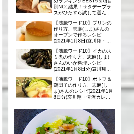
めランキングBEST5＆項目
別NO1結果！サタデープラ
スがひたすら試して選んだ
商品は？(1月9日)
【沸騰ワード10】プリンの
作り方、志麻(しま)さんの
オーブンで作るレシピ
(2021年1月8日)哀川翔・滝
沢カレン・千葉雄大への料
【沸騰ワード10】イカのス
理
ミ煮の作り方、志麻(しま)
さんのいか料理レシピ
(2021年1月8日分)哀川翔・
滝沢カレン・千葉雄大に
【沸騰ワード10】ポトフ＆
鶏団子の作り方、志麻(し
ま)さんのレシピ(2021年1月
8日分)哀川翔・滝沢カレ
ン・千葉雄大への料理