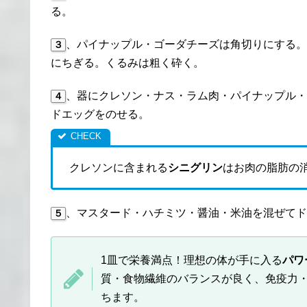
る。
、パイナップル・ゴーダチーズは角切りにする。
３
にちぎる。くるみは粗く砕く。
、器にクレソン・ナス・ラム肉・パイナップル・
４
ドエッグをのせる。
クレソンに含まれる
シニグリン
はお肉の脂肪の
、マスタード・ハチミツ・醤油・米油を混ぜてド
５
1皿で栄養満点！理想の体が手に入る
パワ
質・食物繊維のバランスが良く、免疫力
ちます。