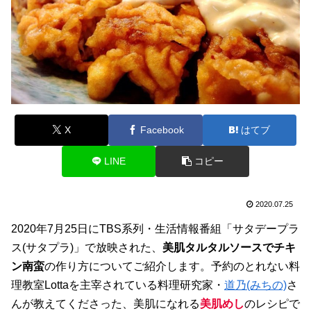
X
Facebook
はてブ
LINE
コピー
2020.07.25
2020年7月25日にTBS系列・生活情報番組「サタデープラ
ス(サタプラ)」で放映された、
美肌タルタルソースでチキ
ン南蛮
の作り方についてご紹介します。予約のとれない料
理教室Lottaを主宰されている料理研究家・
道乃(みちの)
さ
んが教えてくださった、美肌になれる
美肌めし
のレシピで