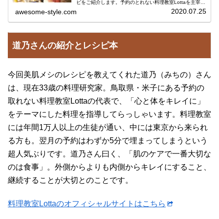
ピをご紹介します。予約のとれない料理教室Lottaを主宰さ
れている料理研究家・道乃(みちの)さんが教えてくださっ
2020.07.25
awesome-style.com
た、美肌にな...
道乃さんの紹介とレシピ本
今回美肌メシのレシピを教えてくれた道乃（みちの）さん
は、現在33歳の料理研究家。鳥取県・米子にある予約の
取れない料理教室Lottaの代表で、「心と体をキレイに」
をテーマにした料理を指導してらっしゃいます。料理教室
には年間1万人以上の生徒が通い、中には東京から来られ
る方も。翌月の予約はわずか5分で埋まってしまうという
超人気ぶりです。道乃さん曰く、「肌のケアで一番大切な
のは食事」。外側からよりも内側からキレイにすること、
継続することが大切とのことです。
料理教室Lottaのオフィシャルサイトはこちら