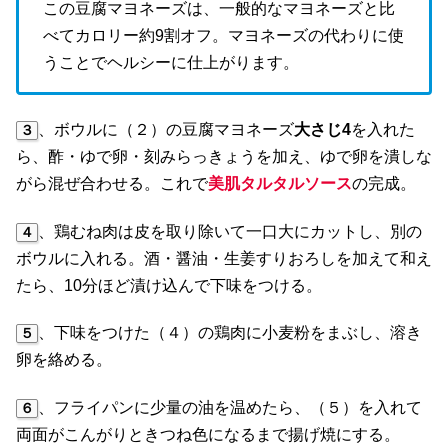
この豆腐マヨネーズは、一般的なマヨネーズと比
べてカロリー約9割オフ。マヨネーズの代わりに使
うことでヘルシーに仕上がります。
、ボウルに（２）の豆腐マヨネーズ
大さじ4
を入れた
３
ら、酢・ゆで卵・刻みらっきょうを加え、ゆで卵を潰しな
がら混ぜ合わせる。これで
美肌タルタルソース
の完成。
、鶏むね肉は皮を取り除いて一口大にカットし、別の
４
ボウルに入れる。酒・醤油・生姜すりおろしを加えて和え
たら、10分ほど漬け込んで下味をつける。
、下味をつけた（４）の鶏肉に小麦粉をまぶし、溶き
５
卵を絡める。
、フライパンに少量の油を温めたら、（５）を入れて
６
両面がこんがりときつね色になるまで揚げ焼にする。