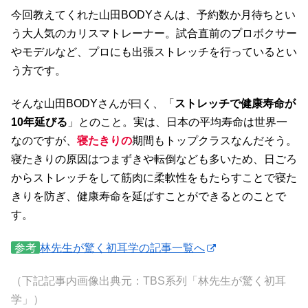
今回教えてくれた山田BODYさんは、予約数か月待ちとい
う大人気のカリスマトレーナー。試合直前のプロボクサー
やモデルなど、プロにも出張ストレッチを行っているとい
う方です。
そんな山田BODYさんが曰く、「
ストレッチで健康寿命が
10年延びる
」とのこと。実は、日本の平均寿命は世界一
なのですが、
寝たきりの
期間もトップクラスなんだそう。
寝たきりの原因はつまずきや転倒なども多いため、日ごろ
からストレッチをして筋肉に柔軟性をもたらすことで寝た
きりを防ぎ、健康寿命を延ばすことができるとのことで
す。
参考
林先生が驚く初耳学の記事一覧へ
（下記記事内画像出典元：TBS系列「林先生が驚く初耳
学」）