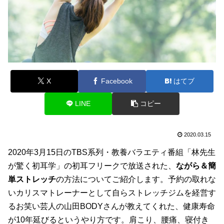
X
Facebook
はてブ
LINE
コピー
2020.03.15
2020年3月15日のTBS系列・教養バラエティ番組「林先生
が驚く初耳学」の初耳フリークで放送された、
ながら＆簡
単ストレッチ
の方法についてご紹介します。予約の取れな
いカリスマトレーナーとして自らストレッチジムを経営す
るお笑い芸人の山田BODYさんが教えてくれた、健康寿命
が10年延びるというやり方です。肩こり、腰痛、寝付き