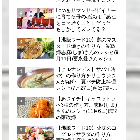
フのレシピ(6月30日)
Laraをサマンサデザイナー
に育てた母の秘訣は「感性
を日々磨くこと」だった
もしかしてズレてる？
【沸騰ワード10】鶏のマス
タード焼きの作り方、家政
婦志麻(しま)さんのレシピ(9
月11日)冨永愛さん＆シェリ
ーさんに
【ヒルナンデス】サバ缶冷
や汁の作り方をリュウジさ
んが紹介、夏バテ防止料理
レシピ(7月27日)さば缶詰で
簡単冷汁
【あさイチ】キャロットラ
ペ3種の作り方、志麻(しま)
さんのレシピ(11月6日)伝説
の家政婦
【沸騰ワード10】薬味のヨ
ーグルトサラダの作り方、