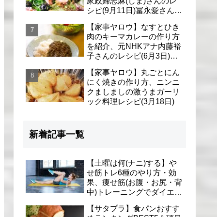
家政婦志麻(しま)さんのレ
シピ(9月11日)冨永愛さん＆
シェリーさんに
【家事ヤロウ】なすとひき
肉のキーマカレーの作り方
を紹介、元NHKアナ内藤裕
子さんのレシピ(6月3日)リ
アル家事24時
【家事ヤロウ】丸ごとにん
にく焼きの作り方、ニンニ
クましましの激うまガーリ
ック料理レシピ(3月18日)
新着記事一覧
【土曜は何(ナニ)する】や
せ筋トレ6種のやり方・効
果、痩せ筋(お腹・お尻・背
中)トレーニングでダイエッ
ト(1月9日)とがわ愛先生
【サタプラ】食パンおすす