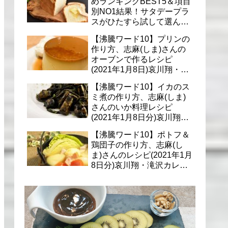
めランキングBEST5＆項目
別NO1結果！サタデープラ
スがひたすら試して選んだ
商品は？(1月9日)
【沸騰ワード10】プリンの
作り方、志麻(しま)さんの
オーブンで作るレシピ
(2021年1月8日)哀川翔・滝
沢カレン・千葉雄大への料
【沸騰ワード10】イカのス
理
ミ煮の作り方、志麻(しま)
さんのいか料理レシピ
(2021年1月8日分)哀川翔・
滝沢カレン・千葉雄大に
【沸騰ワード10】ポトフ＆
鶏団子の作り方、志麻(し
ま)さんのレシピ(2021年1月
8日分)哀川翔・滝沢カレ
ン・千葉雄大への料理