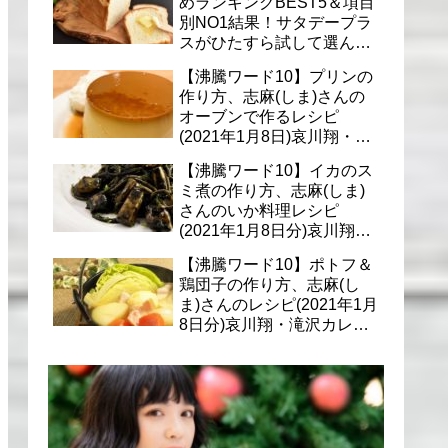
めランキングBEST5＆項目
別NO1結果！サタデープラ
スがひたすら試して選んだ
商品は？(1月9日)
【沸騰ワード10】プリンの
作り方、志麻(しま)さんの
オーブンで作るレシピ
(2021年1月8日)哀川翔・滝
沢カレン・千葉雄大への料
【沸騰ワード10】イカのス
理
ミ煮の作り方、志麻(しま)
さんのいか料理レシピ
(2021年1月8日分)哀川翔・
滝沢カレン・千葉雄大に
【沸騰ワード10】ポトフ＆
鶏団子の作り方、志麻(し
ま)さんのレシピ(2021年1月
8日分)哀川翔・滝沢カレ
ン・千葉雄大への料理