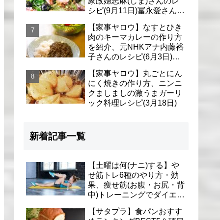
家政婦志麻(しま)さんのレ
シピ(9月11日)冨永愛さん＆
シェリーさんに
【家事ヤロウ】なすとひき
肉のキーマカレーの作り方
を紹介、元NHKアナ内藤裕
子さんのレシピ(6月3日)リ
アル家事24時
【家事ヤロウ】丸ごとにん
にく焼きの作り方、ニンニ
クましましの激うまガーリ
ック料理レシピ(3月18日)
新着記事一覧
【土曜は何(ナニ)する】や
せ筋トレ6種のやり方・効
果、痩せ筋(お腹・お尻・背
中)トレーニングでダイエッ
ト(1月9日)とがわ愛先生
【サタプラ】食パンおすす