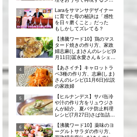
フのレシピ(6月30日)
Laraをサマンサデザイナー
に育てた母の秘訣は「感性
を日々磨くこと」だった
もしかしてズレてる？
【沸騰ワード10】鶏のマス
タード焼きの作り方、家政
婦志麻(しま)さんのレシピ(9
月11日)冨永愛さん＆シェリ
ーさんに
【あさイチ】キャロットラ
ペ3種の作り方、志麻(しま)
さんのレシピ(11月6日)伝説
の家政婦
【ヒルナンデス】サバ缶冷
や汁の作り方をリュウジさ
んが紹介、夏バテ防止料理
レシピ(7月27日)さば缶詰で
簡単冷汁
【沸騰ワード10】薬味のヨ
ーグルトサラダの作り方、