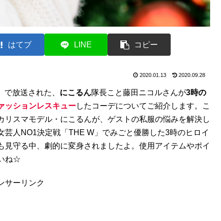
はてブ
LINE
コピー
2020.01.13
2020.09.28
！」で放送された、
にこるん
隊長こと藤田ニコルさんが
3時の
ァッションレスキュー
したコーデについてご紹介します。こ
カリスマモデル・にこるんが、ゲストの私服の悩みを解決し
芸人NO1決定戦「THE W」でみごと優勝した3時のヒロイ
も見守る中、劇的に変身されましたよ。使用アイテムやポイ
いね☆
ンサーリンク