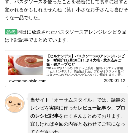
す。パスタソースを使ったことを秘密にして食卓に出すと
驚かれるかもしれませんね（笑）小さなお子さんも喜びそ
うな一品でした。
参考
同日に放送されたパスタソースアレンジレシピ９品
は下記記事でまとめています。
【ヒルナンデス】パスタソースのアレンジレシピ
を一挙紹介(12月10日)！ぶり大根・炊き込みご
飯・鍋スープなど
2019年12月10日の日本テレビ系列・情報バラエティ番組
「ヒルナンデス！」で放送された、プロがオススメするパ
スタソースのアレンジレシピについてご紹介します。管理
栄養士でレトルトの女王としても知られる今泉マユ子さん
2020.01.12
awesome-style.com
が教えてくださった、調味料...
当サイト「オーサムスタイル」では、話題の
レシピを実際に作った
レビュー記事
や、
プロ
のレシピ記事
をたくさんまとめております。
宜しければ今回の内容とあわせてご覧になっ
てくださいね。