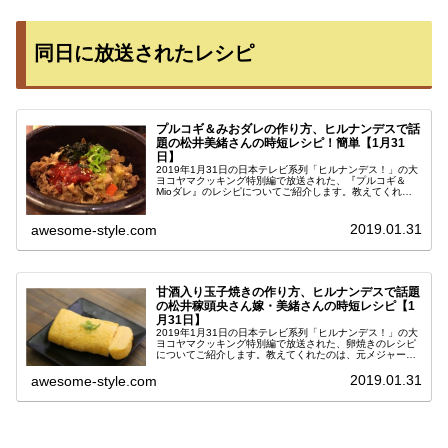
同日に放送されたレシピ
プルコギ＆みおダレの作り方、ヒルナンデスで話
題の松井美緒さんの時短レシピ！簡単【1月31
日】
2019年1月31日の日本テレビ系列「ヒルナンデス！」の大
ヨコヤマクッキング特別編で放送された、『プルコギ＆
Mioダレ』のレシピについてご紹介します。教えてくれた
のは、元メジャーリーガー松井稼頭央（まついかずお)さん
の奥様・美緒さん。美緒さ...
2019.01.31
awesome-style.com
甘酒入り玉子焼きの作り方、ヒルナンデスで話題
の松井稼頭央さん嫁・美緒さんの時短レシピ【1
月31日】
2019年1月31日の日本テレビ系列「ヒルナンデス！」の大
ヨコヤマクッキング特別編で放送された、卵焼きのレシピ
についてご紹介します。教えてくれたのは、元メジャーリ
ーガー松井稼頭央（まついかずお)さんの奥様・美緒さん。
美緒さんは、普段から夕食...
2019.01.31
awesome-style.com