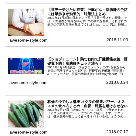
【世界一受けたい授業】肝臓がん・脂肪肝の予防
には早歩きが効果的！対策法まとめ
2018年11月3日の日本テレビ系「世界一受けたい授業」で
は、8大名医が警鐘を鳴らす8つの病気を特集。それぞれの
病気の予防対策法を教えてくれました。 ここでは、肝臓癌
（肝臓ガン）についてご紹介していきます。 女性と男性の
どちらがないやすいか...
2018.11.03
awesome-style.com
【ジョブチューン】鶏むね肉で肝臓機能改善・肝
硬変予防！脂肪肝チェック法も！
2018年3月24日放送「ジョブチューン」の”TVを観ながら
病気の危険度チェックSP”で、肝硬変の予備軍『脂肪肝』
のチェック法や、肝臓の機能改善に効果的な食べ物「鶏む
ね肉」が紹介されました。肝硬変は、肝臓に負担を与える
と発症する恐ろしい病気...
2018.03.24
awesome-style.com
林修の今でしょ講座 オクラの健康パワー、オス
スメの食べ方まとめ！血管・肝臓を老けさせない
2018年7月17日「林修の今でしょ！講座」で放送された、
『オクラの健康パワー』についてご紹介します。オクラ
は、健康長寿が夏によく食べるネバネバ食材。オクラのネ
バネバ成分が持つ血管・肝臓を老けさせない効果や、名医
直伝の夏バテ解消レシピ、栄養...
2018.07.17
awesome-style.com