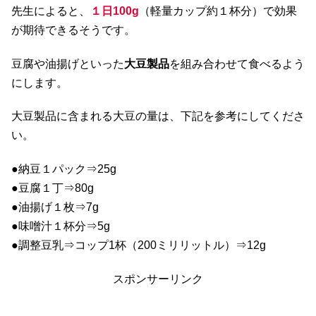
先生によると、
１日100g
（軽量カップ約１杯分）で効果
が期待できるそうです。
豆腐や油揚げといった
大豆製品
を組み合わせて食べるよう
にします。
大豆製品に含まれる大豆の量は、下記を参考にしてくださ
い。
●納豆１パック⇒25g
●豆腐１丁⇒80g
●油揚げ１枚⇒7g
●味噌汁１杯分⇒5g
●調整豆乳⇒コップ1杯（200ミリリットル）⇒12g
スポンサーリンク