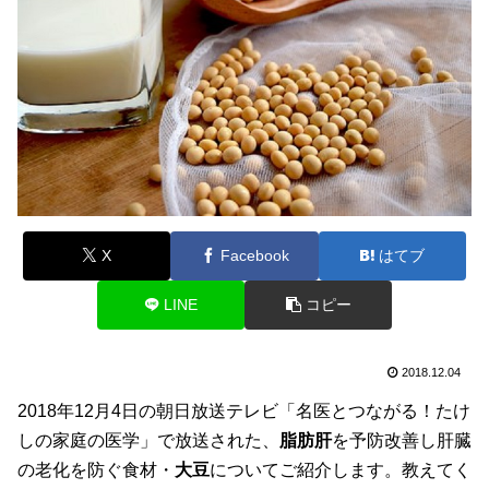
X
Facebook
はてブ
LINE
コピー
2018.12.04
2018年12月4日の朝日放送テレビ「名医とつながる！たけ
しの家庭の医学」で放送された、
脂肪肝
を予防改善し肝臓
の老化を防ぐ食材・
大豆
についてご紹介します。教えてく