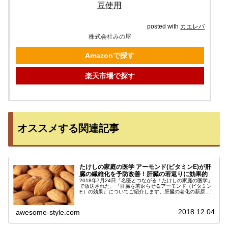
豆使用
posted with
カエレバ
株式会社みの屋
Amazonで探す
楽天市場で探す
オススメする関連記事
たけしの家庭の医学 アーモンド(ビタミンE)が肝
臓の繊維化を予防改善！肝臓の若返りに効果的
2018年7月24日「名医とつながる！たけしの家庭の医学」
で放送された、『肝臓を若返らせるアーモンド（ビタミン
E）の効果』についてご紹介します。肝臓の老化の新原因
として今注目を集めている『肝臓の繊維化』。ビタミンE
は、肝臓の繊維化を予防・改...
2018.12.04
awesome-style.com