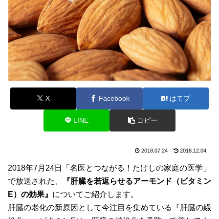
X
Facebook
はてブ
LINE
コピー
2018.07.24
2018.12.04
2018年7月24日「名医とつながる！たけしの家庭の医学」
で放送された、
『肝臓を若返らせるアーモンド（ビタミン
E）の効果』
についてご紹介します。
肝臓の老化の新原因として今注目を集めている『肝臓の繊