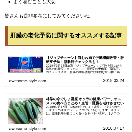
よく噛むことも大切
皆さんも是非参考にしてみてくださいね。
肝臓の老化予防に関するオススメする記事
【ジョブチューン】鶏むね肉で肝臓機能改善・肝
硬変予防！脂肪肝チェック法も！
2018年3月24日放送「ジョブチューン」の”TVを観ながら
病気の危険度チェックSP”で、肝硬変の予備軍『脂肪肝』
のチェック法や、肝臓の機能改善に効果的な食べ物「鶏む
ね肉」が紹介されました。肝硬変は、肝臓に負担を与える
と発症する恐ろしい病気...
2018.03.24
awesome-style.com
林修の今でしょ講座 オクラの健康パワー、オス
スメの食べ方まとめ！血管・肝臓を老けさせない
2018年7月17日「林修の今でしょ！講座」で放送された、
『オクラの健康パワー』についてご紹介します。オクラ
は、健康長寿が夏によく食べるネバネバ食材。オクラのネ
バネバ成分が持つ血管・肝臓を老けさせない効果や、名医
直伝の夏バテ解消レシピ、栄養...
2018.07.17
awesome-style.com