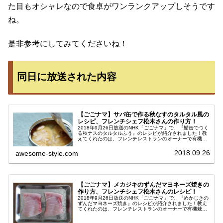
た目もオシャレなので食卓がワンランクアップしそうです
ね。
是非参考にしてみてくださいね！
同日に放送された内容
【ごごナマ】サバ缶で作る秋なすのタルタル風の
レシピ、フレンチシェフ松木さんの作り方！
2018年9月26日放送のNHK「ごごナマ」で、『鯖缶でつく
る秋ナスのタルタルふう』のレシピが紹介されました！教
えてくれたのは、フレンチレストランのオーナーで有機栽
培農家でもある松木一浩さん。さばの缶詰と秋なすで作
る、前菜にぴったりなオシャ...
2018.09.26
awesome-style.com
【ごごナマ】メカジキのずんだマヨネーズ焼きの
作り方、フレンチシェフ松木さんのレシピ！
2018年9月26日放送のNHK「ごごナマ」で、『めかじきの
ずんだマヨネーズ焼き』のレシピが紹介されました！教え
てくれたのは、フレンチレストランのオーナーで有機栽培
農家でもある松木一浩さん。手頃なかじきと冷凍の枝豆を
使ったマヨネーズ焼きの作...