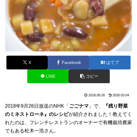
X
Facebook
はてブ
LINE
コピー
2018.09.26
2020.03.04
2018年9月26日放送のNHK「
ごごナマ
」で、
『残り野菜
のミネストローネ』のレシピ
が紹介されました！教えてく
れたのは、フレンチレストランのオーナーで有機栽培農家
でもある松木一浩さん。