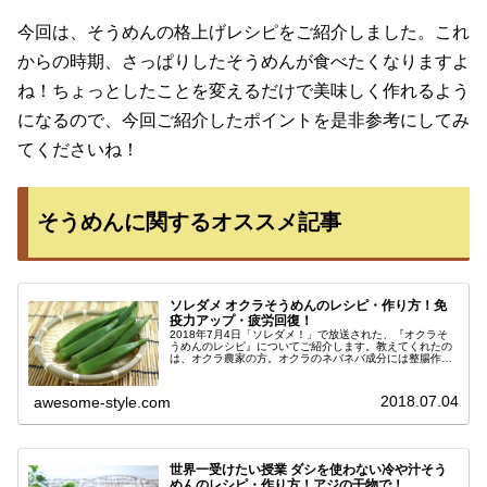
今回は、そうめんの格上げレシピをご紹介しました。これ
からの時期、さっぱりしたそうめんが食べたくなりますよ
ね！ちょっとしたことを変えるだけで美味しく作れるよう
になるので、今回ご紹介したポイントを是非参考にしてみ
てくださいね！
そうめんに関するオススメ記事
ソレダメ オクラそうめんのレシピ・作り方！免
疫力アップ・疲労回復！
2018年7月4日「ソレダメ！」で放送された、『オクラそ
うめんのレシピ』についてご紹介します。教えてくれたの
は、オクラ農家の方。オクラのネバネバ成分には整腸作用
があるため、免疫力をアップして疲労回復効果が期待でき
ます。もちろん、便秘解消にも...
2018.07.04
awesome-style.com
世界一受けたい授業 ダシを使わない冷や汁そう
めんのレシピ・作り方！アジの干物で！