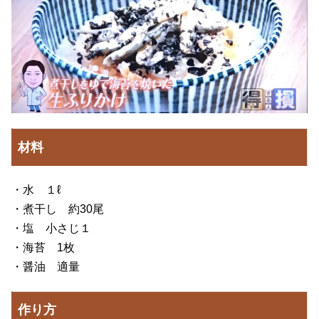
材料
・水 １ℓ
・煮干し 約30尾
・塩 小さじ１
・海苔 1枚
・醤油 適量
作り方