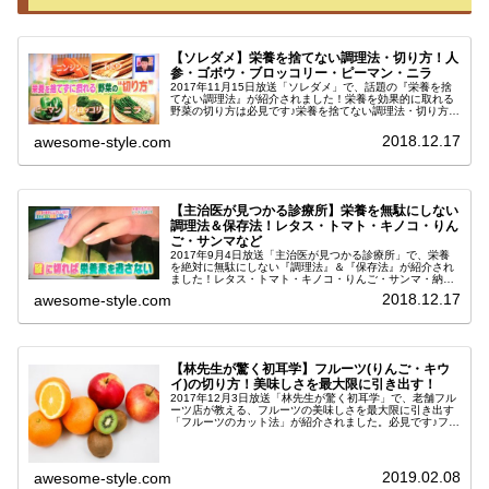
【ソレダメ】栄養を捨てない調理法・切り方！人
参・ゴボウ・ブロッコリー・ピーマン・ニラ
2017年11月15日放送「ソレダメ」で、話題の『栄養を捨
てない調理法』が紹介されました！栄養を効果的に取れる
野菜の切り方は必見です♪栄養を捨てない調理法・切り方！
今回は、今話題の『栄養を捨てない調理法』が紹介されま
したよ～！！野菜の切り方...
2018.12.17
awesome-style.com
【主治医が見つかる診療所】栄養を無駄にしない
調理法＆保存法！レタス・トマト・キノコ・りん
ご・サンマなど
2017年9月4日放送「主治医が見つかる診療所」で、栄養
を絶対に無駄にしない『調理法』＆『保存法』が紹介され
ました！レタス・トマト・キノコ・りんご・サンマ・納
豆・ピーマンなど、毎日食べる食材の栄養素を最大限に生
2018.12.17
awesome-style.com
かすテクニックは必見です♪栄養...
【林先生が驚く初耳学】フルーツ(りんご・キウ
イ)の切り方！美味しさを最大限に引き出す！
2017年12月3日放送「林先生が驚く初耳学」で、老舗フル
ーツ店が教える、フルーツの美味しさを最大限に引き出す
「フルーツのカット法」が紹介されました。必見です♪フル
ーツの美味しさを引き出す切り方とは？キウイの美味しさ
を引き出すカット法キウイ...
2019.02.08
awesome-style.com