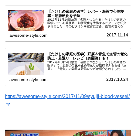
【たけしの家庭の医学】レバー・海苔で心筋梗
塞・動脈硬化を予防！
2017年11月14日放送「名医とつながる！たけしの家庭の
医学」で、心筋梗塞・動脈硬化を予防するビタミンが紹介
されました！そのビタミンを豊富に含み、血管の老化を防
ぐスーパー食材も必見です。血管の老化を防ぎ、心筋梗塞
を予防する食材とは？今回は...
2017.11.14
awesome-style.com
【たけしの家庭の医学】豆腐＆青魚で血管の老化
防止・若返り！レシピ（奥薗流）も！
2017年10月24日放送「名医とつながる！たけしの家庭の
医学」で、血管の老化を止め若返りが期待できる食材『豆
腐』・『青魚』の効果＆最強レシピが紹介されました。動
脈硬化の原因となる、高血圧と高コレステロールを予防・
改善してくれる『豆腐』『青...
2017.10.24
awesome-style.com
https://awesome-style.com/2017/11/09/syujii-blood-vessel/