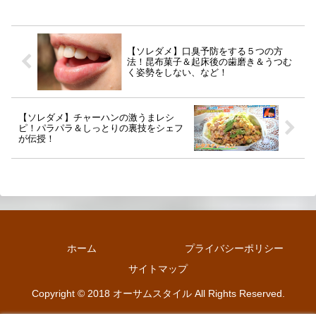
【ソレダメ】口臭予防をする５つの方
法！昆布菓子＆起床後の歯磨き＆うつむ
く姿勢をしない、など！
【ソレダメ】チャーハンの激うまレシ
ピ！パラパラ＆しっとりの裏技をシェフ
が伝授！
ホーム
プライバシーポリシー
サイトマップ
Copyright © 2018 オーサムスタイル All Rights Reserved.