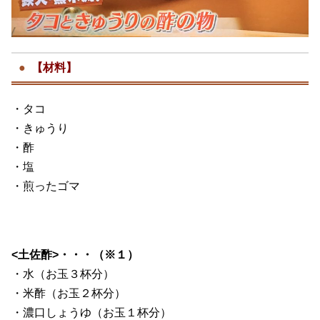
【材料】
・タコ
・きゅうり
・酢
・塩
・煎ったゴマ
<土佐酢>・・・（※１）
・水（お玉３杯分）
・米酢（お玉２杯分）
・濃口しょうゆ（お玉１杯分）