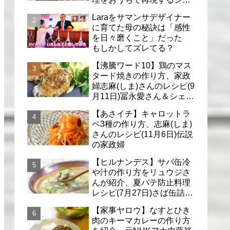
フのレシピ(6月30日)
Laraをサマンサデザイナー
に育てた母の秘訣は「感性
を日々磨くこと」だった
もしかしてズレてる？
【沸騰ワード10】鶏のマス
タード焼きの作り方、家政
婦志麻(しま)さんのレシピ(9
月11日)冨永愛さん＆シェリ
ーさんに
【あさイチ】キャロットラ
ペ3種の作り方、志麻(しま)
さんのレシピ(11月6日)伝説
の家政婦
【ヒルナンデス】サバ缶冷
や汁の作り方をリュウジさ
んが紹介、夏バテ防止料理
レシピ(7月27日)さば缶詰で
簡単冷汁
【家事ヤロウ】なすとひき
肉のキーマカレーの作り方