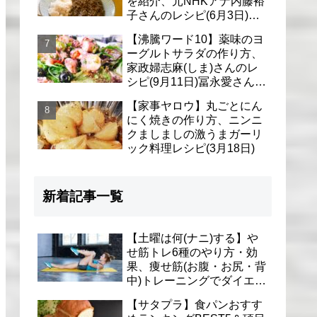
を紹介、元NHKアナ内藤裕
子さんのレシピ(6月3日)リ
アル家事24時
【沸騰ワード10】薬味のヨ
ーグルトサラダの作り方、
家政婦志麻(しま)さんのレ
シピ(9月11日)冨永愛さん＆
シェリーさんに
【家事ヤロウ】丸ごとにん
にく焼きの作り方、ニンニ
クましましの激うまガーリ
ック料理レシピ(3月18日)
新着記事一覧
【土曜は何(ナニ)する】や
せ筋トレ6種のやり方・効
果、痩せ筋(お腹・お尻・背
中)トレーニングでダイエッ
ト(1月9日)とがわ愛先生
【サタプラ】食パンおすす