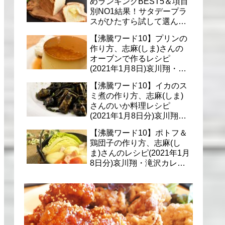
めランキングBEST5＆項目
別NO1結果！サタデープラ
スがひたすら試して選んだ
商品は？(1月9日)
【沸騰ワード10】プリンの
作り方、志麻(しま)さんの
オーブンで作るレシピ
(2021年1月8日)哀川翔・滝
沢カレン・千葉雄大への料
【沸騰ワード10】イカのス
理
ミ煮の作り方、志麻(しま)
さんのいか料理レシピ
(2021年1月8日分)哀川翔・
滝沢カレン・千葉雄大に
【沸騰ワード10】ポトフ＆
鶏団子の作り方、志麻(し
ま)さんのレシピ(2021年1月
8日分)哀川翔・滝沢カレ
ン・千葉雄大への料理