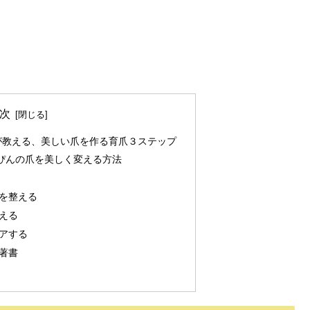
次
が教える、美しい爪を作る育爪３ステップ
っぴんの爪を美しく変える方法
を整える
える
アする
著書