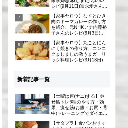
家政婦志麻(しま)さんのレ
シピ(9月11日)冨永愛さん＆
シェリーさんに
【家事ヤロウ】なすとひき
肉のキーマカレーの作り方
を紹介、元NHKアナ内藤裕
子さんのレシピ(6月3日)リ
アル家事24時
【家事ヤロウ】丸ごとにん
にく焼きの作り方、ニンニ
クましましの激うまガーリ
ック料理レシピ(3月18日)
新着記事一覧
【土曜は何(ナニ)する】や
せ筋トレ6種のやり方・効
果、痩せ筋(お腹・お尻・背
中)トレーニングでダイエッ
ト(1月9日)とがわ愛先生
【サタプラ】食パンおすす