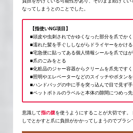
負担をかけている可能性があり、そのまま続けてい
なってしまうとのことでした。
【指使いNG項目】
■頭皮や虫刺されでかゆくなった部分を爪でかく
■濡れた髪を手ぐししながらドライヤーをかける
■宅急便に貼ってある個人情報シールを爪ではが
■爪のごみをとる
■化粧品のジャー容器からクリームを爪先ですく
■照明やエレベーターなどのスイッチやボタン
■ハンドバッグの中に手を突っ込んで目で見ず
■ペットボトルのラベルと本体の隙間につめっ
意識して
指の腹
を使うようにすることが大切です。
しでとかすと爪に負担がかかってしまうのでブラシ