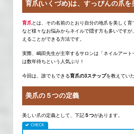
育爪(いくづめ)は、すっぴんの爪
育爪
とは、その名前のとおり自分の地爪を美しく育
など様々なお悩みからネイルで隠す方も多いですが
えることができる方法です。
実際、嶋田先生が主宰するサロンは「ネイルアート
は数年待ちという人気ぶり！
今回は、誰でもできる
育爪の3ステップ
を教えてい
美爪の５つの定義
美しい爪の定義として、下記
５つ
があります。