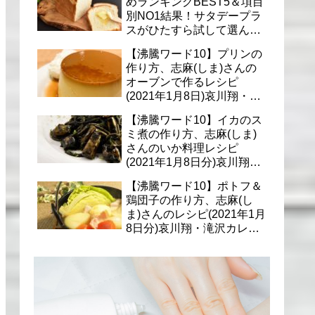
めランキングBEST5＆項目
別NO1結果！サタデープラ
スがひたすら試して選んだ
商品は？(1月9日)
【沸騰ワード10】プリンの
作り方、志麻(しま)さんの
オーブンで作るレシピ
(2021年1月8日)哀川翔・滝
沢カレン・千葉雄大への料
【沸騰ワード10】イカのス
理
ミ煮の作り方、志麻(しま)
さんのいか料理レシピ
(2021年1月8日分)哀川翔・
滝沢カレン・千葉雄大に
【沸騰ワード10】ポトフ＆
鶏団子の作り方、志麻(し
ま)さんのレシピ(2021年1月
8日分)哀川翔・滝沢カレ
ン・千葉雄大への料理