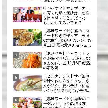
フのレシピ(6月30日)
Laraをサマンサデザイナー
に育てた母の秘訣は「感性
を日々磨くこと」だった
もしかしてズレてる？
【沸騰ワード10】鶏のマス
タード焼きの作り方、家政
婦志麻(しま)さんのレシピ(9
月11日)冨永愛さん＆シェリ
ーさんに
【あさイチ】キャロットラ
ペ3種の作り方、志麻(しま)
さんのレシピ(11月6日)伝説
の家政婦
【ヒルナンデス】サバ缶冷
や汁の作り方をリュウジさ
んが紹介、夏バテ防止料理
レシピ(7月27日)さば缶詰で
簡単冷汁
【沸騰ワード10】薬味のヨ
ーグルトサラダの作り方、