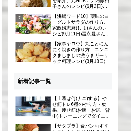
を紹介、元NHKアナ内藤裕
子さんのレシピ(6月3日)リ
アル家事24時
【沸騰ワード10】薬味のヨ
ーグルトサラダの作り方、
家政婦志麻(しま)さんのレ
シピ(9月11日)冨永愛さん＆
シェリーさんに
【家事ヤロウ】丸ごとにん
にく焼きの作り方、ニンニ
クましましの激うまガーリ
ック料理レシピ(3月18日)
新着記事一覧
【土曜は何(ナニ)する】や
せ筋トレ6種のやり方・効
果、痩せ筋(お腹・お尻・背
中)トレーニングでダイエッ
ト(1月9日)とがわ愛先生
【サタプラ】食パンおすす