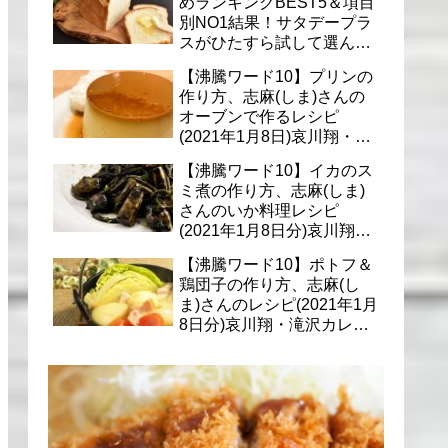
めランキングBEST5＆項目
別NO1結果！サタデープラ
スがひたすら試して選んだ
商品は？(1月9日)
【沸騰ワード10】プリンの
作り方、志麻(しま)さんの
オーブンで作るレシピ
(2021年1月8日)哀川翔・滝
沢カレン・千葉雄大への料
【沸騰ワード10】イカのス
理
ミ煮の作り方、志麻(しま)
さんのいか料理レシピ
(2021年1月8日分)哀川翔・
滝沢カレン・千葉雄大に
【沸騰ワード10】ポトフ＆
鶏団子の作り方、志麻(し
ま)さんのレシピ(2021年1月
8日分)哀川翔・滝沢カレ
ン・千葉雄大への料理