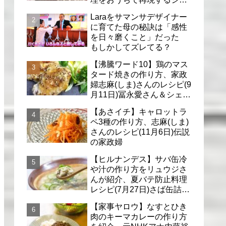
フのレシピ(6月30日)
Laraをサマンサデザイナー
に育てた母の秘訣は「感性
を日々磨くこと」だった
もしかしてズレてる？
【沸騰ワード10】鶏のマス
タード焼きの作り方、家政
婦志麻(しま)さんのレシピ(9
月11日)冨永愛さん＆シェリ
ーさんに
【あさイチ】キャロットラ
ペ3種の作り方、志麻(しま)
さんのレシピ(11月6日)伝説
の家政婦
【ヒルナンデス】サバ缶冷
や汁の作り方をリュウジさ
んが紹介、夏バテ防止料理
レシピ(7月27日)さば缶詰で
簡単冷汁
【家事ヤロウ】なすとひき
肉のキーマカレーの作り方