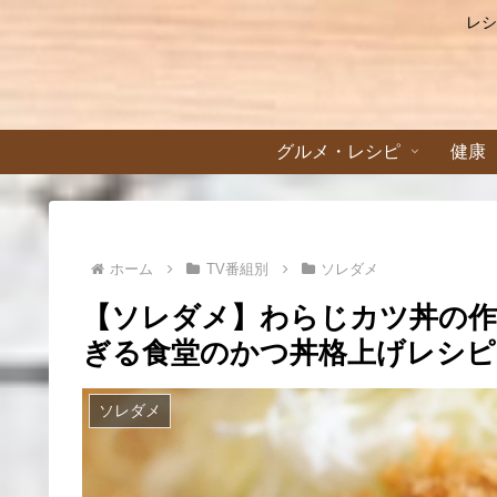
レシ
グルメ・レシピ
健康
ホーム
TV番組別
ソレダメ
【ソレダメ】わらじカツ丼の
ぎる食堂のかつ丼格上げレシピ(8
ソレダメ