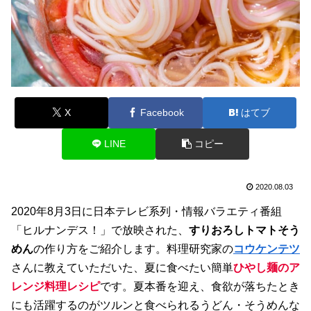
X
Facebook
はてブ
LINE
コピー
2020.08.03
2020年8月3日に日本テレビ系列・情報バラエティ番組
「ヒルナンデス！」で放映された、
すりおろしトマトそう
めん
の作り方をご紹介します。料理研究家の
コウケンテツ
さんに教えていただいた、夏に食べたい簡単
ひやし麺のア
レンジ料理レシピ
です。夏本番を迎え、食欲が落ちたとき
にも活躍するのがツルンと食べられるうどん・そうめんな