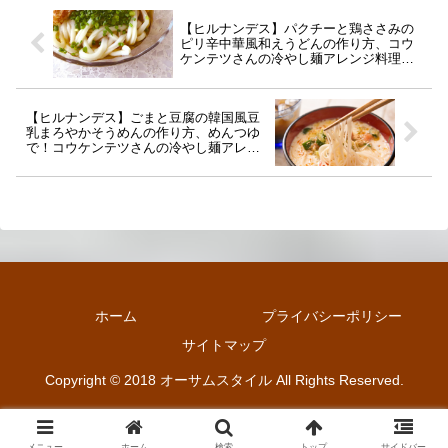
【ヒルナンデス】パクチーと鶏ささみの
ピリ辛中華風和えうどんの作り方、コウ
ケンテツさんの冷やし麺アレンジ料理レ
シピ(8月3日)
【ヒルナンデス】ごまと豆腐の韓国風豆
乳まろやかそうめんの作り方、めんつゆ
で！コウケンテツさんの冷やし麺アレン
ジレシピ(8月3日)
ホーム
プライバシーポリシー
サイトマップ
Copyright © 2018 オーサムスタイル All Rights Reserved.
メニュー
ホーム
検索
トップ
サイドバー