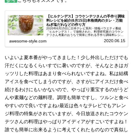
参考
こちらもオススメです。
【ヒルナンデス】コウケンテツさんの手作り調味
料レシピを紹介(6月15日)本格焼肉のタレ・万能
ねぎ塩だれなどの作り方
2020年6月15日に日本テレビ系列・情報バラエティ番組
「ヒルナンデス！」で放映された、料理研究家のコウケン
テツさん考案のおうちで簡単に作れる手作り調味料レシピ
をご紹介します。コウケンテツさんは、韓国料理をはじめ
2020.06.15
awesome-style.com
とした様々なジャンルの料理に...
いよいよ夏本番がやってきました！少し外出しただけでも
汗だくになるくらいすでに暑いのですが、そんなときはガ
ッツリした料理はあまり食べられないですよね。私は結構
アイスを食べてしまうのですが、さすがにアイスだけ食べ
続けるわけにもいかないので、やっぱり重宝するのがうど
んや素麺などの麺料理。調理も簡単ですし、ツルンと食べ
やすいので良いですよね♪最近は色々なテレビでもアレン
ジ料理の特集がされていますが、今日放送されたコウケン
テツさんの料理はやっぱりアイディアがすごいですよね！
誰でも簡単に出来るように考えてくれたものなので真似し