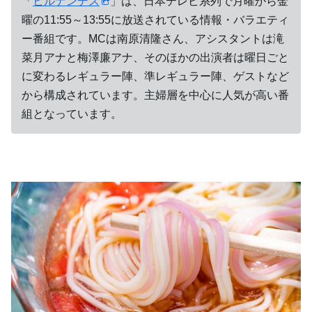
「
ヒルナンデス
」は、日本テレビ系列で月曜から金
曜の11:55～13:55に放送されている情報・バラエティ
ー番組です。MCは南原清隆さん、アシスタントは滝
菜月アナと梅澤廉アナ、そのほかの出演者は曜日ごと
に変わるレギュラー陣、準レギュラー陣、ゲストなど
から構成されています。主婦層を中心に人気が高い番
組となっています。