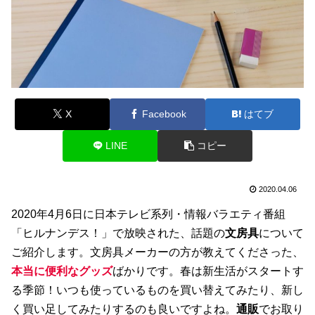
X
Facebook
はてブ
LINE
コピー
2020.04.06
2020年4月6日に日本テレビ系列・情報バラエティ番組
「ヒルナンデス！」で放映された、話題の
文房具
について
ご紹介します。文房具メーカーの方が教えてくださった、
本当に便利なグッズ
ばかりです。春は新生活がスタートす
る季節！いつも使っているものを買い替えてみたり、新し
く買い足してみたりするのも良いですよね。
通販
でお取り