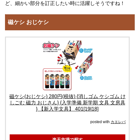
ど、細かい部分を訂正したい時に活躍しそうですね！
磁ケシ おじケシ
磁ケシ(おじケシ) 280円(税抜) {消しゴム ケシゴム け
しごむ 磁力 おじさん} {入学準備 新学期 文具 文房具
} 【新入学文具】 401[19I18]
posted with
カエレバ
楽天市場で探す