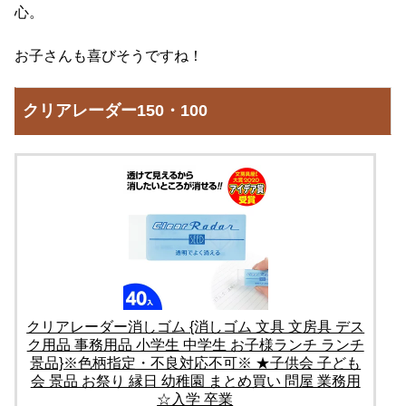
心。
お子さんも喜びそうですね！
クリアレーダー150・100
クリアレーダー消しゴム {消しゴム 文具 文房具 デス
ク用品 事務用品 小学生 中学生 お子様ランチ ランチ
景品}※色柄指定・不良対応不可※ ★子供会 子ども
会 景品 お祭り 縁日 幼稚園 まとめ買い 問屋 業務用
☆入学 卒業