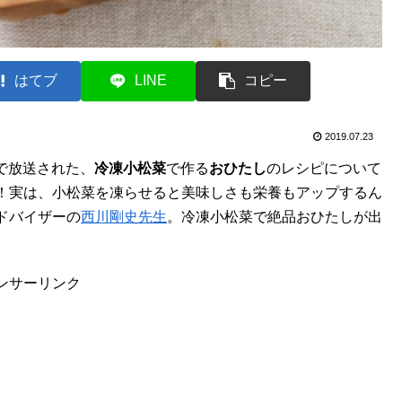
はてブ
LINE
コピー
2019.07.23
」で放送された、
冷凍小松菜
で作る
おひたし
のレシピについて
！実は、小松菜を凍らせると美味しさも栄養もアップするん
ドバイザーの
西川剛史先生
。冷凍小松菜で絶品おひたしが出
ンサーリンク