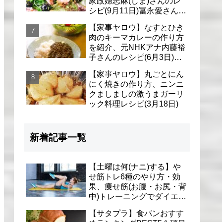
家政婦志麻(しま)さんのレ
シピ(9月11日)冨永愛さん＆
シェリーさんに
【家事ヤロウ】なすとひき
肉のキーマカレーの作り方
を紹介、元NHKアナ内藤裕
子さんのレシピ(6月3日)リ
アル家事24時
【家事ヤロウ】丸ごとにん
にく焼きの作り方、ニンニ
クましましの激うまガーリ
ック料理レシピ(3月18日)
新着記事一覧
【土曜は何(ナニ)する】や
せ筋トレ6種のやり方・効
果、痩せ筋(お腹・お尻・背
中)トレーニングでダイエッ
ト(1月9日)とがわ愛先生
【サタプラ】食パンおすす