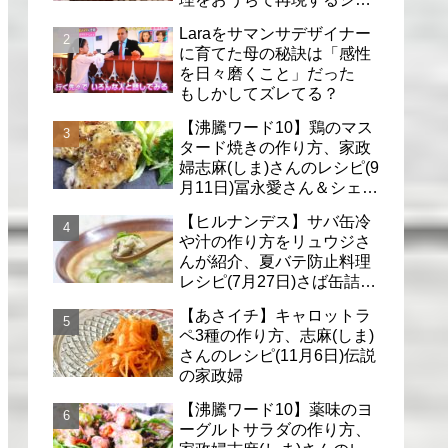
フのレシピ(6月30日)
Laraをサマンサデザイナー
に育てた母の秘訣は「感性
を日々磨くこと」だった
もしかしてズレてる？
【沸騰ワード10】鶏のマス
タード焼きの作り方、家政
婦志麻(しま)さんのレシピ(9
月11日)冨永愛さん＆シェリ
ーさんに
【ヒルナンデス】サバ缶冷
や汁の作り方をリュウジさ
んが紹介、夏バテ防止料理
レシピ(7月27日)さば缶詰で
簡単冷汁
【あさイチ】キャロットラ
ペ3種の作り方、志麻(しま)
さんのレシピ(11月6日)伝説
の家政婦
【沸騰ワード10】薬味のヨ
ーグルトサラダの作り方、