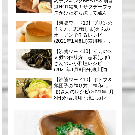
めランキングBEST5＆項目
別NO1結果！サタデープラ
スがひたすら試して選んだ
商品は？(1月9日)
【沸騰ワード10】プリンの
作り方、志麻(しま)さんの
オーブンで作るレシピ
(2021年1月8日)哀川翔・滝
沢カレン・千葉雄大への料
【沸騰ワード10】イカのス
理
ミ煮の作り方、志麻(しま)
さんのいか料理レシピ
(2021年1月8日分)哀川翔・
滝沢カレン・千葉雄大に
【沸騰ワード10】ポトフ＆
鶏団子の作り方、志麻(し
ま)さんのレシピ(2021年1月
8日分)哀川翔・滝沢カレ
ン・千葉雄大への料理