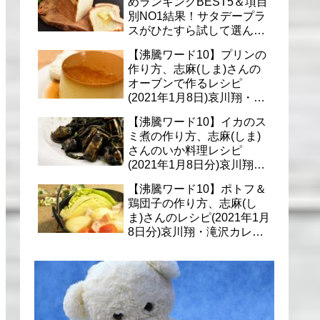
めランキングBEST5＆項目
別NO1結果！サタデープラ
スがひたすら試して選んだ
商品は？(1月9日)
【沸騰ワード10】プリンの
作り方、志麻(しま)さんの
オーブンで作るレシピ
(2021年1月8日)哀川翔・滝
沢カレン・千葉雄大への料
【沸騰ワード10】イカのス
理
ミ煮の作り方、志麻(しま)
さんのいか料理レシピ
(2021年1月8日分)哀川翔・
滝沢カレン・千葉雄大に
【沸騰ワード10】ポトフ＆
鶏団子の作り方、志麻(し
ま)さんのレシピ(2021年1月
8日分)哀川翔・滝沢カレ
ン・千葉雄大への料理