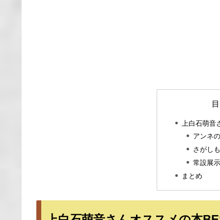
目
上白石萌音さ
アンネ
さがし
常設展
まとめ
上白石萌音さんオススメの本BE