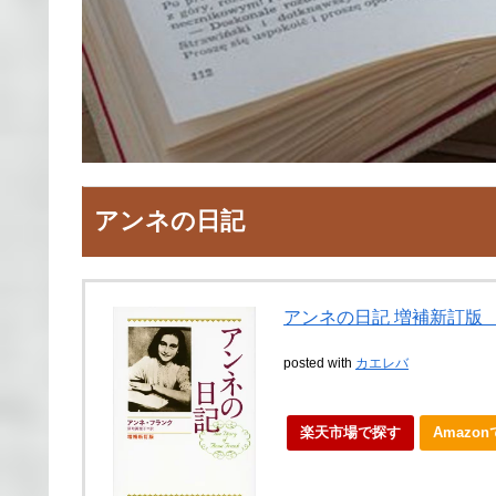
アンネの日記
アンネの日記 増補新訂版 （
posted with
カエレバ
楽天市場で探す
Amazo