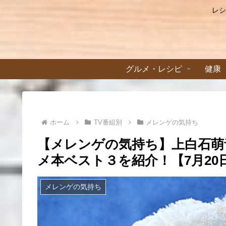
レシ
グルメ・レシピ
健康
ホーム
TV番組別
メレンゲの気持ち
【メレンゲの気持ち】上白石萌
メ本ベスト３を紹介！【7月20
メレンゲの気持ち