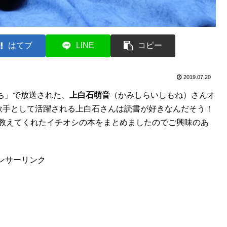
はてブ
LINE
コピー
2019.07.20
持ち」で放送された、
上白石萌音
（かみしらいしもね）さんオ
や歌手として活躍される上白石さんは読書が好きなんだそう！
、教えてくれたイチオシの本をまとめましたのでご興味のあ
ンサーリンク