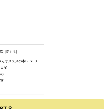
次
んオススメの本BEST３
の日記
もの
示室
ST３