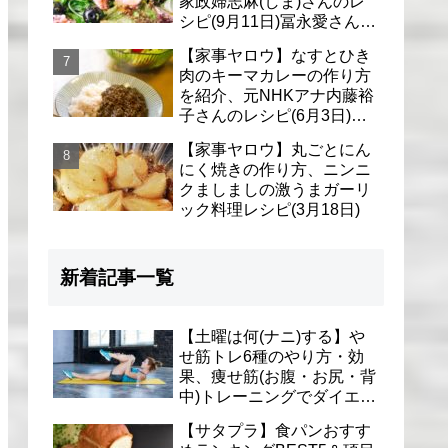
家政婦志麻(しま)さんのレ
シピ(9月11日)冨永愛さん＆
シェリーさんに
【家事ヤロウ】なすとひき
肉のキーマカレーの作り方
を紹介、元NHKアナ内藤裕
子さんのレシピ(6月3日)リ
アル家事24時
【家事ヤロウ】丸ごとにん
にく焼きの作り方、ニンニ
クましましの激うまガーリ
ック料理レシピ(3月18日)
新着記事一覧
【土曜は何(ナニ)する】や
せ筋トレ6種のやり方・効
果、痩せ筋(お腹・お尻・背
中)トレーニングでダイエッ
ト(1月9日)とがわ愛先生
【サタプラ】食パンおすす