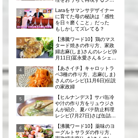
フのレシピ(6月30日)
Laraをサマンサデザイナー
に育てた母の秘訣は「感性
を日々磨くこと」だった
もしかしてズレてる？
【沸騰ワード10】鶏のマス
タード焼きの作り方、家政
婦志麻(しま)さんのレシピ(9
月11日)冨永愛さん＆シェリ
ーさんに
【あさイチ】キャロットラ
ペ3種の作り方、志麻(しま)
さんのレシピ(11月6日)伝説
の家政婦
【ヒルナンデス】サバ缶冷
や汁の作り方をリュウジさ
んが紹介、夏バテ防止料理
レシピ(7月27日)さば缶詰で
簡単冷汁
【沸騰ワード10】薬味のヨ
ーグルトサラダの作り方、