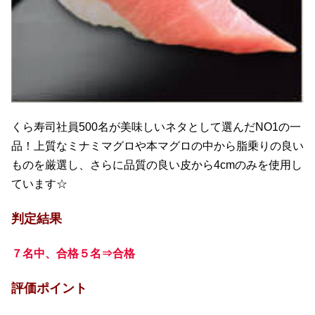
くら寿司社員500名が美味しいネタとして選んだNO1の一
品！上質なミナミマグロや本マグロの中から脂乗りの良い
ものを厳選し、さらに品質の良い皮から4cmのみを使用し
ています☆
判定結果
７名中、合格５名⇒合格
評価ポイント