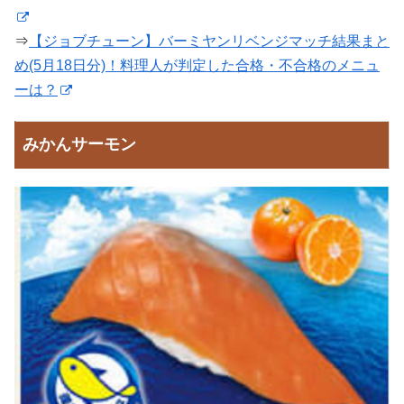
⇒
【ジョブチューン】バーミヤンリベンジマッチ結果まと
め(5月18日分)！料理人が判定した合格・不合格のメニュ
ーは？
みかんサーモン