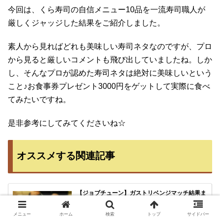
今回は、くら寿司の自信メニュー10品を一流寿司職人が
厳しくジャッジした結果をご紹介しました。
素人から見ればどれも美味しい寿司ネタなのですが、プロ
から見ると厳しいコメントも飛び出していましたね。しか
し、そんなプロが認めた寿司ネタは絶対に美味しいという
こと♪お食事券プレゼント3000円をゲットして実際に食べ
てみたいですね。
是非参考にしてみてくださいね☆
オススメする関連記事
【ジョブチューン】ガストリベンジマッチ結果ま
とめ(6月1日分)！料理人が判定した合格・不合格
のメニューは？
2019年6月1日のTBS系列「ジョブチューン」では、人気
メニュー
ホーム
検索
トップ
サイドバー
ファミレスチェーン店であるガストリベンジマッチを放