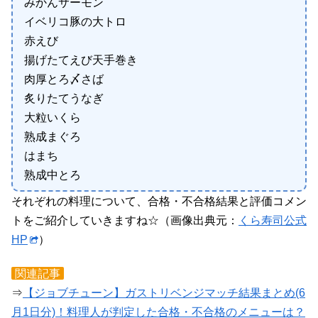
みかんサーモン
イベリコ豚の大トロ
赤えび
揚げたてえび天手巻き
肉厚とろ〆さば
炙りたてうなぎ
大粒いくら
熟成まぐろ
はまち
熟成中とろ
それぞれの料理について、合格・不合格結果と評価コメン
トをご紹介していきますね☆（画像出典元：
くら寿司公式
HP
）
関連記事
⇒
【ジョブチューン】ガストリベンジマッチ結果まとめ(6
月1日分)！料理人が判定した合格・不合格のメニューは？