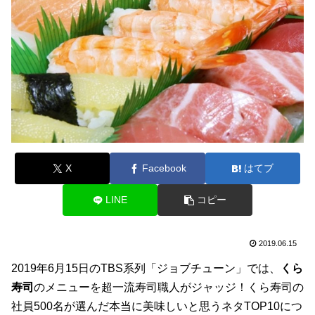
X
Facebook
はてブ
LINE
コピー
2019.06.15
2019年6月15日のTBS系列「ジョブチューン」では、
くら
寿司
のメニューを超一流寿司職人がジャッジ！くら寿司の
社員500名が選んだ本当に美味しいと思うネタTOP10につ