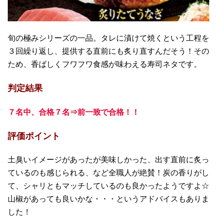
旬の極みシリーズの一品。タレに漬けて焼くという工程を
３回繰り返し、提供する直前にも炙り直すんだそう！その
ため、香ばしくフワフワ食感が味わえる寿司ネタです。
判定結果
７名中、合格７名⇒前一致で合格！！
評価ポイント
土臭いイメージがあったが美味しかった、出す直前に炙っ
ているのも感じられる、など全職人が絶賛！炭の香りがし
て、シャリともマッチしているのも良かったようですよ☆
山椒があっても良いかな・・・というアドバイスもありま
した！