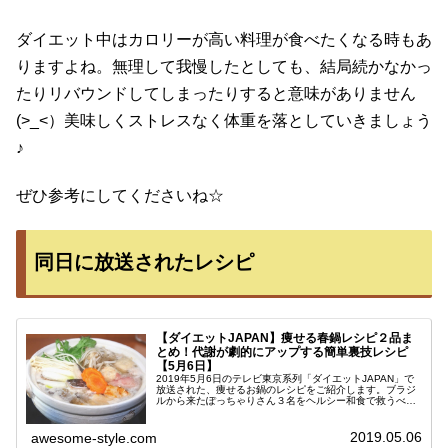
ダイエット中はカロリーが高い料理が食べたくなる時もあ
りますよね。無理して我慢したとしても、結局続かなかっ
たりリバウンドしてしまったりすると意味がありません
(>_<）美味しくストレスなく体重を落としていきましょう
♪
ぜひ参考にしてくださいね☆
同日に放送されたレシピ
【ダイエットJAPAN】痩せる春鍋レシピ２品ま
とめ！代謝が劇的にアップする簡単裏技レシピ
【5月6日】
2019年5月6日のテレビ東京系列「ダイエットJAPAN」で
放送された、痩せるお鍋のレシピをご紹介します。ブラジ
ルから来たぽっちゃりさん３名をヘルシー和食で救うべ
く、代謝を劇的にアップさせるダイエットに効果的な簡単
料理の作り方です☆痩せる春...
2019.05.06
awesome-style.com