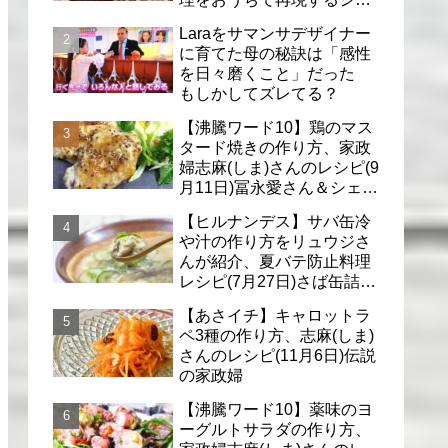
フのレシピ(6月30日)
Laraをサマンサデザイナー
に育てた母の秘訣は「感性
を日々磨くこと」だった
もしかしてズレてる？
【沸騰ワード10】鶏のマス
タード焼きの作り方、家政
婦志麻(しま)さんのレシピ(9
月11日)冨永愛さん＆シェリ
ーさんに
【ヒルナンデス】サバ缶冷
や汁の作り方をリュウジさ
んが紹介、夏バテ防止料理
レシピ(7月27日)さば缶詰で
簡単冷汁
【あさイチ】キャロットラ
ペ3種の作り方、志麻(しま)
さんのレシピ(11月6日)伝説
の家政婦
【沸騰ワード10】薬味のヨ
ーグルトサラダの作り方、