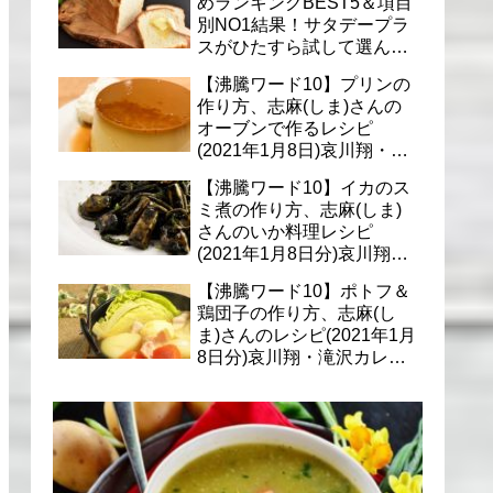
めランキングBEST5＆項目
別NO1結果！サタデープラ
スがひたすら試して選んだ
商品は？(1月9日)
【沸騰ワード10】プリンの
作り方、志麻(しま)さんの
オーブンで作るレシピ
(2021年1月8日)哀川翔・滝
沢カレン・千葉雄大への料
【沸騰ワード10】イカのス
理
ミ煮の作り方、志麻(しま)
さんのいか料理レシピ
(2021年1月8日分)哀川翔・
滝沢カレン・千葉雄大に
【沸騰ワード10】ポトフ＆
鶏団子の作り方、志麻(し
ま)さんのレシピ(2021年1月
8日分)哀川翔・滝沢カレ
ン・千葉雄大への料理