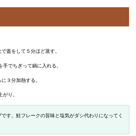
中火で蓋をして５分ほど蒸す。
を手でちぎって鍋に入れる。
らに３分加熱する。
上がり。
プです。鮭フレークの旨味と塩気がダシ代わりになってく