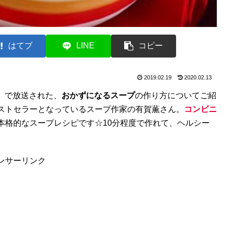
はてブ
LINE
コピー
2019.02.19
2020.02.13
！」で放送された、
おかずになるスープ
の作り方についてご紹
ストセラーとなっているスープ作家の有賀薫さん。
コンビニ
本格的なスープレシピです☆10分程度で作れて、ヘルシー
ンサーリンク