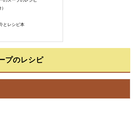
分）
介とレシピ本
ープのレシピ