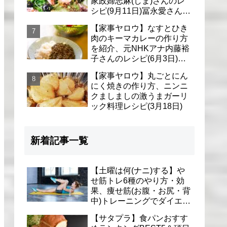
家政婦志麻(しま)さんのレ
シピ(9月11日)冨永愛さん＆
シェリーさんに
【家事ヤロウ】なすとひき
肉のキーマカレーの作り方
を紹介、元NHKアナ内藤裕
子さんのレシピ(6月3日)リ
アル家事24時
【家事ヤロウ】丸ごとにん
にく焼きの作り方、ニンニ
クましましの激うまガーリ
ック料理レシピ(3月18日)
新着記事一覧
【土曜は何(ナニ)する】や
せ筋トレ6種のやり方・効
果、痩せ筋(お腹・お尻・背
中)トレーニングでダイエッ
ト(1月9日)とがわ愛先生
【サタプラ】食パンおすす