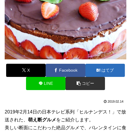
X
Facebook
はてブ
LINE
コピー
2019.02.14
2019年2月14日の日本テレビ系列「ヒルナンデス！」で放
送された、
萌え断グルメ
をご紹介します。
美しい断面にこだわった絶品グルメで、バレンタインに食