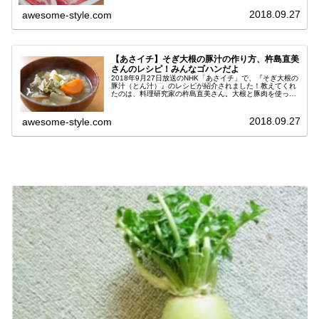
ラ大根』のレシピ材料※２人...
2018.09.27
awesome-style.com
【あさイチ】そぎ大根の豚汁の作り方、杵島直美
さんのレシピ！みんなゴハンだよ
2018年9月27日放送のNHK「あさイチ」で、『そぎ大根の
豚汁（とん汁）』のレシピが紹介されました！教えてくれ
たのは、料理研究家の杵島直美さん。大根と豚肉を使って
作る、これからの時期に食べたくなるシンプルな豚汁です
☆『そぎ大根の豚汁』のレ...
2018.09.27
awesome-style.com