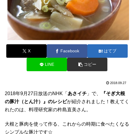
X
Facebook
はてブ
LINE
コピー
2018.09.27
2018年9月27日放送のNHK「
あさイチ
」で、
『そぎ大根
の豚汁（とん汁）』のレシピ
が紹介されました！教えてく
れたのは、料理研究家の杵島直美さん。
大根と豚肉を使って作る、これからの時期に食べたくなる
シンプルな豚汁です☆