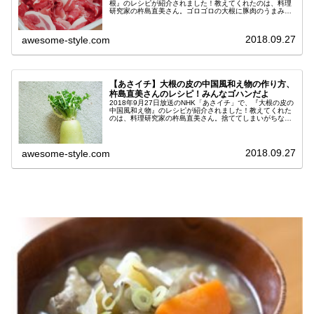
根』のレシピが紹介されました！教えてくれたのは、料理
研究家の杵島直美さん。ゴロゴロの大根に豚肉のうまみが
染み込んだ、秋に食べたくなる一品です☆『ゴロゴロ豚バ
ラ大根』のレシピ材料※２人...
2018.09.27
awesome-style.com
【あさイチ】大根の皮の中国風和え物の作り方、
杵島直美さんのレシピ！みんなゴハンだよ
2018年9月27日放送のNHK「あさイチ」で、『大根の皮の
中国風和え物』のレシピが紹介されました！教えてくれた
のは、料理研究家の杵島直美さん。捨ててしまいがちな大
根の皮を活用した和え物です☆『大根の皮の中国風和え
物』のレシピ材料※つくりや...
2018.09.27
awesome-style.com