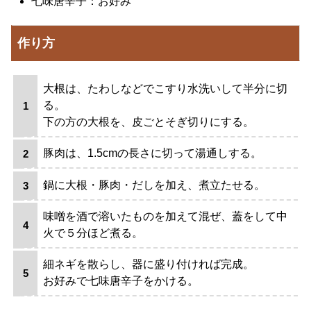
七味唐辛子：お好み
作り方
大根は、たわしなどでこすり水洗いして半分に切
る。
下の方の大根を、皮ごとそぎ切りにする。
豚肉は、1.5cmの長さに切って湯通しする。
鍋に大根・豚肉・だしを加え、煮立たせる。
味噌を酒で溶いたものを加えて混ぜ、蓋をして中
火で５分ほど煮る。
細ネギを散らし、器に盛り付ければ完成。
お好みで七味唐辛子をかける。