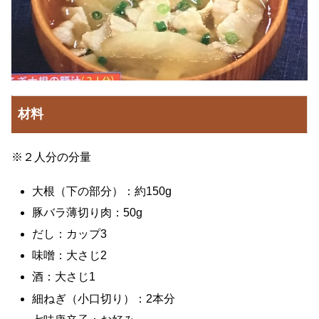
材料
※２人分の分量
大根（下の部分）：約150g
豚バラ薄切り肉：50g
だし：カップ3
味噌：大さじ2
酒：大さじ1
細ねぎ（小口切り）：2本分