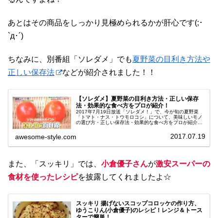
あとはその商品をしっかり見極められるかが肝心です(;･
`д･´)
ちなみに、別番組「ソレダメ」でも
夏野菜の目利き方法や
正しい保存法
などが紹介されました！！
【ソレダメ】夏野菜の目利き方法・正しい保存
法・効果的な食べ方をプロが紹介！
2017年7月19日放送「ソレダメ！」で、今が旬の夏野菜
「トマト・ナス・トウモロコシ」について、美味しいモノ
の選び方・正しい保存法・効果的な食べ方をプロが紹介し
てくれました！超簡単な、夏にぴったりの美味しい食べ方
も教えてくれましたよ♪これは...
2017.07.19
awesome-style.com
また、「スッキリ」では、
小倉優子さん
が
激安スーパーの
食材を使ったレシピ
を披露してくれましたよ☆
スッキリ 揚げないスコップコロッケの作り方、
ゆうこりん(小倉優子)のレシピ！レンジ＆トース
ターで簡単！