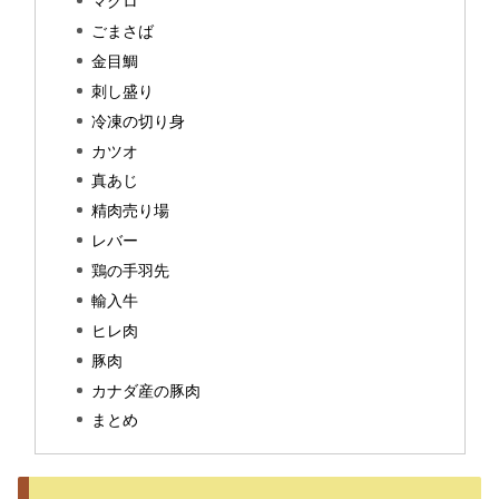
マグロ
ごまさば
金目鯛
刺し盛り
冷凍の切り身
カツオ
真あじ
精肉売り場
レバー
鶏の手羽先
輸入牛
ヒレ肉
豚肉
カナダ産の豚肉
まとめ