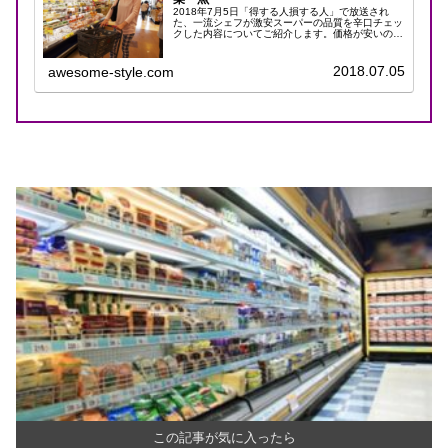
2018年7月5日「得する人損する人」で放送され
た、一流シェフが激安スーパーの品質を辛口チェッ
クした内容についてご紹介します。価格が安いのは
嬉しいですが、やはり気になるのが品質や鮮度です
よね。木下シェフ・北山シェフ・入江シェフが教え
てくれた...
2018.07.05
awesome-style.com
この記事が気に入ったら