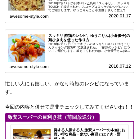
2018年7月12日の日本テレビ系列「スッキリ」、スッキリ
TOUCH で放送された、スコップコロッケのレシピについ
てご紹介します。ゆうこりんこと小倉優子さんに教えてい
ただいた、揚げないで出来る簡単レシピです。電子レンジ
2020.01.17
awesome-style.com
で加熱し潰したじゃがい...
スッキリ 酢鶏のレシピ、ゆうこりん(小倉優子)の
鶏ひき肉を使った作り方
2018年7月12日「スッキリ」のスッキリTOUCH ”ゆうこり
んクッキング第3弾" で放送された、『酢鶏のレシピ』につ
いてご紹介します。教えてくれたのは、小倉優子さん(ゆう
こりん)。激安スーパーで調達した食材を使った、家計に嬉
しい節約レシ...
2018.07.12
awesome-style.com
忙しい人にも嬉しい、かなり時短のレシピになっていま
す。
今回の内容と併せて是非チェックしてみてくださいね！！
激安スーパーの目利き技（前回放送分）
得する人損する人 激安スーパーの本当にお
買い得な商品・危ない商品とは？肉・野
菜・魚