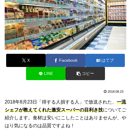
X
Facebook
はてブ
LINE
コピー
2018.08.23
2018年8月23日「得する人損する人」で放送された、
一流
シェフが教えてくれた
激安スーパーの目利き技
についてご
紹介します。食材は安いにこしたことはありませんが、や
はり気になるのは品質ですよね！