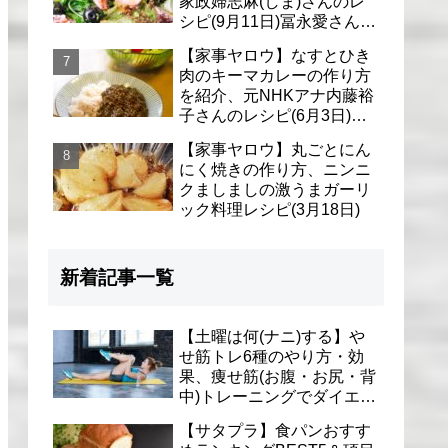
家政婦志麻(しま)さんのレ
シピ(9月11日)冨永愛さん＆
シェリーさんに
【家事ヤロウ】なすとひき
肉のキーマカレーの作り方
を紹介、元NHKアナ内藤裕
子さんのレシピ(6月3日)リ
アル家事24時
【家事ヤロウ】丸ごとにん
にく焼きの作り方、ニンニ
クましましの激うまガーリ
ック料理レシピ(3月18日)
新着記事一覧
【土曜は何(ナニ)する】や
せ筋トレ6種のやり方・効
果、痩せ筋(お腹・お尻・背
中)トレーニングでダイエッ
ト(1月9日)とがわ愛先生
【サタプラ】食パンおすす