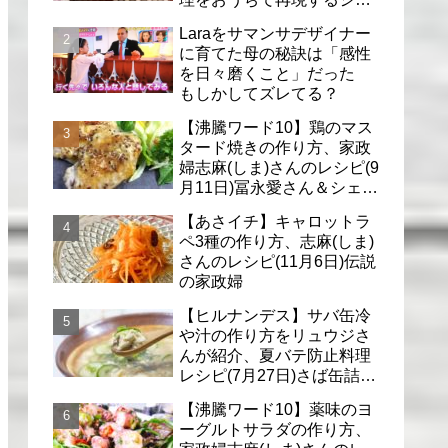
フのレシピ(6月30日)
Laraをサマンサデザイナー
に育てた母の秘訣は「感性
を日々磨くこと」だった
もしかしてズレてる？
【沸騰ワード10】鶏のマス
タード焼きの作り方、家政
婦志麻(しま)さんのレシピ(9
月11日)冨永愛さん＆シェリ
ーさんに
【あさイチ】キャロットラ
ペ3種の作り方、志麻(しま)
さんのレシピ(11月6日)伝説
の家政婦
【ヒルナンデス】サバ缶冷
や汁の作り方をリュウジさ
んが紹介、夏バテ防止料理
レシピ(7月27日)さば缶詰で
簡単冷汁
【沸騰ワード10】薬味のヨ
ーグルトサラダの作り方、