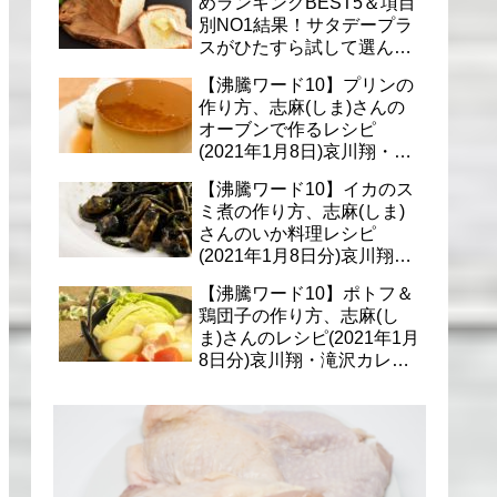
めランキングBEST5＆項目
別NO1結果！サタデープラ
スがひたすら試して選んだ
商品は？(1月9日)
【沸騰ワード10】プリンの
作り方、志麻(しま)さんの
オーブンで作るレシピ
(2021年1月8日)哀川翔・滝
沢カレン・千葉雄大への料
【沸騰ワード10】イカのス
理
ミ煮の作り方、志麻(しま)
さんのいか料理レシピ
(2021年1月8日分)哀川翔・
滝沢カレン・千葉雄大に
【沸騰ワード10】ポトフ＆
鶏団子の作り方、志麻(し
ま)さんのレシピ(2021年1月
8日分)哀川翔・滝沢カレ
ン・千葉雄大への料理