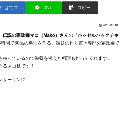
はてブ
LINE
コピー
2018.07.18
、
伝説の家政婦マコ（Mako）さん
の『
ハッセルバックチキ
3時間で30品の料理を作る、話題の作り置き専門の家政婦で
も持っているので栄養を考えた料理も作ってくれます。
作るスゴ技です！
ンサーリンク