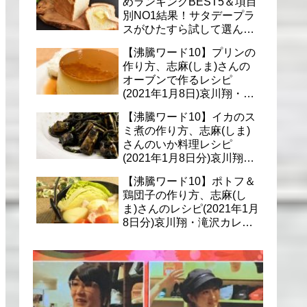
めランキングBEST5＆項目
別NO1結果！サタデープラ
スがひたすら試して選んだ
商品は？(1月9日)
【沸騰ワード10】プリンの
作り方、志麻(しま)さんの
オーブンで作るレシピ
(2021年1月8日)哀川翔・滝
沢カレン・千葉雄大への料
【沸騰ワード10】イカのス
理
ミ煮の作り方、志麻(しま)
さんのいか料理レシピ
(2021年1月8日分)哀川翔・
滝沢カレン・千葉雄大に
【沸騰ワード10】ポトフ＆
鶏団子の作り方、志麻(し
ま)さんのレシピ(2021年1月
8日分)哀川翔・滝沢カレ
ン・千葉雄大への料理