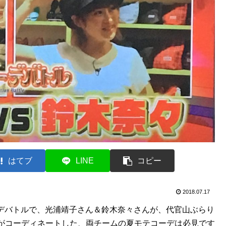
はてブ
LINE
コピー
2018.07.17
コーデバトルで、光浦靖子さん＆鈴木奈々さんが、代官山ぶらり
がコーディネートした、両チームの夏モテコーデは必見です