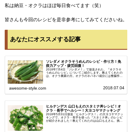
私は納豆・オクラはほぼ毎日食べてます（笑）
皆さんも今回のレシピを是非参考にしてみてくださいね。
あなたにオススメする記事
ソレダメ オクラそうめんのレシピ・作り方！免
疫力アップ・疲労回復！
2018年7月4日「ソレダメ！」で放送された、『オクラそ
うめんのレシピ』についてご紹介します。教えてくれたの
は、オクラ農家の方。オクラのネバネバ成分には整腸作用
があるため、免疫力をアップして疲労回復効果が期待でき
ます。もちろん、便秘解消にも...
2018.07.04
awesome-style.com
ヒルナンデス 山口もえのスタミナ丼レシピ！オ
クラ・長芋でヘルシー！大ヨコヤマクッキング
2018年5月31日放送「ヒルナンデス！」の大ヨコヤマクッ
キングで、オクラ・長芋を使った『スタミナ丼』のレシピ
が紹介されました！教えてくれたのは山口もえさん、挑戦
したのは横山裕さんです。山口もえさんは、芸能界初の野
菜ソムリエプロの資格も取得...