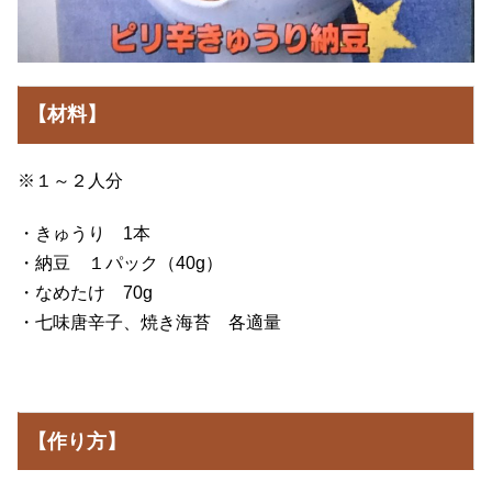
【材料】
※１～２人分
・きゅうり 1本
・納豆 １パック（40g）
・なめたけ 70g
・七味唐辛子、焼き海苔 各適量
【作り方】