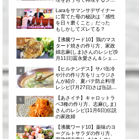
フのレシピ(6月30日)
Laraをサマンサデザイナー
に育てた母の秘訣は「感性
を日々磨くこと」だった
もしかしてズレてる？
【沸騰ワード10】鶏のマス
タード焼きの作り方、家政
婦志麻(しま)さんのレシピ(9
月11日)冨永愛さん＆シェリ
ーさんに
【ヒルナンデス】サバ缶冷
や汁の作り方をリュウジさ
んが紹介、夏バテ防止料理
レシピ(7月27日)さば缶詰で
簡単冷汁
【あさイチ】キャロットラ
ペ3種の作り方、志麻(しま)
さんのレシピ(11月6日)伝説
の家政婦
【沸騰ワード10】薬味のヨ
ーグルトサラダの作り方、