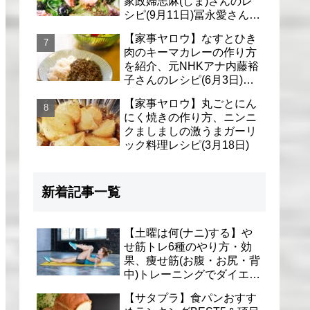
家政婦志麻(しま)さんのレ
シピ(9月11日)冨永愛さん＆
シェリーさんに
【家事ヤロウ】なすとひき
肉のキーマカレーの作り方
を紹介、元NHKアナ内藤裕
子さんのレシピ(6月3日)リ
アル家事24時
【家事ヤロウ】丸ごとにん
にく焼きの作り方、ニンニ
クましましの激うまガーリ
ック料理レシピ(3月18日)
新着記事一覧
【土曜は何(ナニ)する】や
せ筋トレ6種のやり方・効
果、痩せ筋(お腹・お尻・背
中)トレーニングでダイエッ
ト(1月9日)とがわ愛先生
【サタプラ】食パンおすす