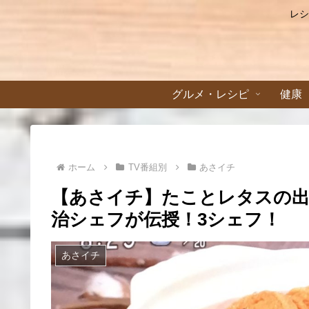
レシ
グルメ・レシピ
健康
ホーム
TV番組別
あさイチ
【あさイチ】たことレタスの
治シェフが伝授！3シェフ！
あさイチ