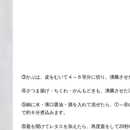
③かぶは、皮をむいて４～６等分に切り、沸騰させ
④さつま揚げ・ちくわ・がんもどきも、沸騰させた
⑤鍋に水・薄口醤油・酒を入れて混ぜたら、①～④
で約６分煮込みます。
⑥蓋を開けてレタスを加えたら、再度蓋をして20