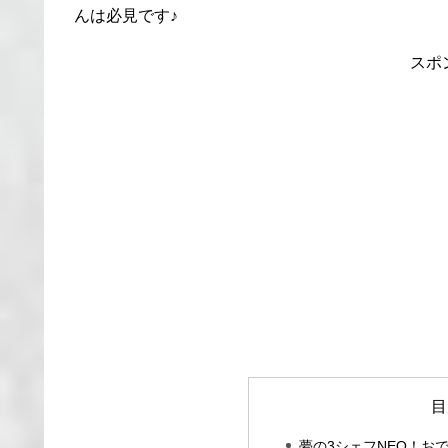
んは必見です♪
スポ
目
夢の3シェフNEO！お