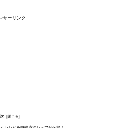
ンサーリンク
次
でんレシピを中嶋貞治シェフが伝授！