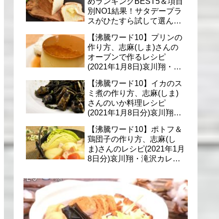
めランキングBEST5＆項目
別NO1結果！サタデープラ
スがひたすら試して選んだ
商品は？(1月9日)
【沸騰ワード10】プリンの
作り方、志麻(しま)さんの
オーブンで作るレシピ
(2021年1月8日)哀川翔・滝
沢カレン・千葉雄大への料
【沸騰ワード10】イカのス
理
ミ煮の作り方、志麻(しま)
さんのいか料理レシピ
(2021年1月8日分)哀川翔・
滝沢カレン・千葉雄大に
【沸騰ワード10】ポトフ＆
鶏団子の作り方、志麻(し
ま)さんのレシピ(2021年1月
8日分)哀川翔・滝沢カレ
ン・千葉雄大への料理