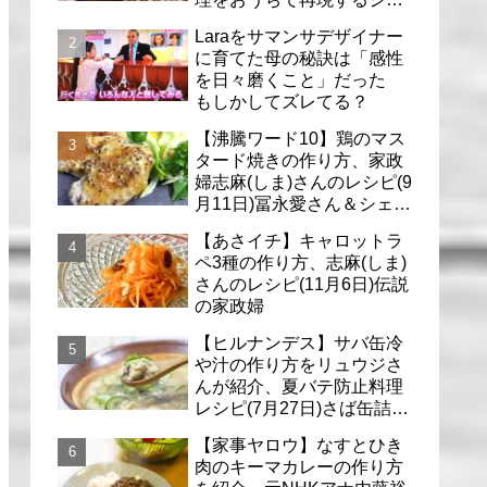
フのレシピ(6月30日)
Laraをサマンサデザイナー
に育てた母の秘訣は「感性
を日々磨くこと」だった
もしかしてズレてる？
【沸騰ワード10】鶏のマス
タード焼きの作り方、家政
婦志麻(しま)さんのレシピ(9
月11日)冨永愛さん＆シェリ
ーさんに
【あさイチ】キャロットラ
ペ3種の作り方、志麻(しま)
さんのレシピ(11月6日)伝説
の家政婦
【ヒルナンデス】サバ缶冷
や汁の作り方をリュウジさ
んが紹介、夏バテ防止料理
レシピ(7月27日)さば缶詰で
簡単冷汁
【家事ヤロウ】なすとひき
肉のキーマカレーの作り方