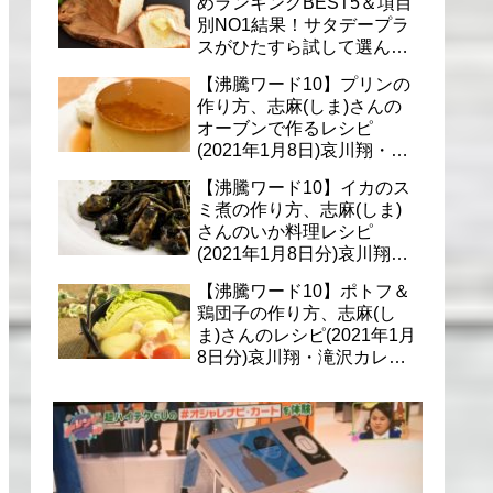
めランキングBEST5＆項目
別NO1結果！サタデープラ
スがひたすら試して選んだ
商品は？(1月9日)
【沸騰ワード10】プリンの
作り方、志麻(しま)さんの
オーブンで作るレシピ
(2021年1月8日)哀川翔・滝
沢カレン・千葉雄大への料
【沸騰ワード10】イカのス
理
ミ煮の作り方、志麻(しま)
さんのいか料理レシピ
(2021年1月8日分)哀川翔・
滝沢カレン・千葉雄大に
【沸騰ワード10】ポトフ＆
鶏団子の作り方、志麻(し
ま)さんのレシピ(2021年1月
8日分)哀川翔・滝沢カレ
ン・千葉雄大への料理