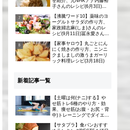
を紹介、元NHKアナ内藤裕
子さんのレシピ(6月3日)リ
アル家事24時
【沸騰ワード10】薬味のヨ
ーグルトサラダの作り方、
家政婦志麻(しま)さんのレ
シピ(9月11日)冨永愛さん＆
シェリーさんに
【家事ヤロウ】丸ごとにん
にく焼きの作り方、ニンニ
クましましの激うまガーリ
ック料理レシピ(3月18日)
新着記事一覧
【土曜は何(ナニ)する】や
せ筋トレ6種のやり方・効
果、痩せ筋(お腹・お尻・背
中)トレーニングでダイエッ
ト(1月9日)とがわ愛先生
【サタプラ】食パンおすす