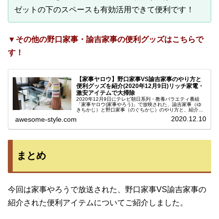
ゼットの下のスペースも有効活用できて便利です！
▼その他の野口家事・諭吉家事の便利グッズはこちらで
す！
【家事ヤロウ】野口家事VS諭吉家事のやり方と
便利グッズを紹介(2020年12月9日)リッチ家電・
激安アイテムで大掃除
2020年12月9日にテレビ朝日系列・教養バラエティ番組
「家事ヤロウ(家事やろう)」で放映された、諭吉家事（ゆ
きちかじ）と野口家事（のぐちかじ）のやり方と、紹介さ
れた便利グッズについてご紹介します。この企画は今日で
2020.12.10
awesome-style.com
第2弾。第1弾も年末の大掃...
まとめ
今回は家事やろうで放送された、野口家事VS諭吉家事の
紹介された便利アイテムについてご紹介しました。