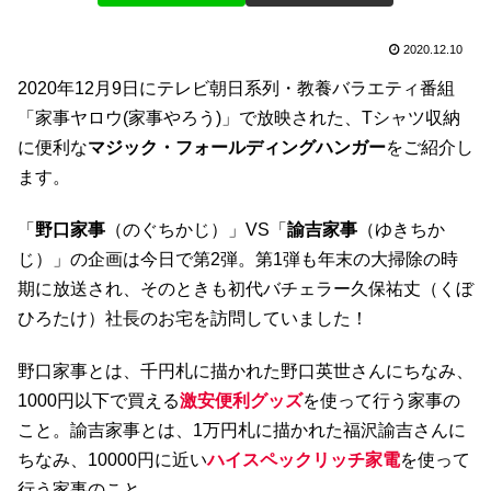
2020.12.10
2020年12月9日にテレビ朝日系列・教養バラエティ番組
「家事ヤロウ(家事やろう)」で放映された、Tシャツ収納
に便利な
マジック・フォールディングハンガー
をご紹介し
ます。
「
野口家事
（のぐちかじ）」VS「
諭吉家事
（ゆきちか
じ）」の企画は今日で第2弾。第1弾も年末の大掃除の時
期に放送され、そのときも初代バチェラー久保祐丈（くぼ
ひろたけ）社長のお宅を訪問していました！
野口家事とは、千円札に描かれた野口英世さんにちなみ、
1000円以下で買える
激安便利グッズ
を使って行う家事の
こと。諭吉家事とは、1万円札に描かれた福沢諭吉さんに
ちなみ、10000円に近い
ハイスペックリッチ家電
を使って
行う家事のこと。