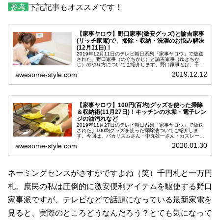
参考
下記記事もオススメです！
【家事ヤロウ】野口家事(激安グッズ)と諭吉家事
(リッチ家電)で、掃除・収納・洗濯のお悩み解決
(12月11日)！
2019年12月11日のテレビ朝日系列「家事ヤロウ」で放送
された、野口家事（のぐちかじ）と諭吉家事（ゆきちか
じ）のやり方についてご紹介します。野口家事とは、千円
札に描かれた野口英世さんにちなみ、1000円以内の激安
2019.12.12
awesome-style.com
100円便利グッズを使って...
【家事ヤロウ】100円(百均)グッズを使った掃除
＆収納術(11月27日)！キッチンの水垢・電子レン
ジの油汚れなど
2019年11月27日のテレビ朝日系列「家事ヤロウ」で放送
された、100均グッズを使った掃除法ついてご紹介しま
す。今回は、バカリズムさん・中丸雄一さん・カズレーザ
ーさんの３名が美容専門学校の女子寮を訪問！百円ショッ
2020.01.30
awesome-style.com
プで買える便利アイテムだけ...
ネーミングセンスがさすがですよね（笑）千円札と一万円
札。庶民の私は圧倒的に激安便利アイテムを駆使する野口
家事派ですが、テレビなどで話題になっている最新家電を
見ると、実際のところどうなんだろう？とても気になって