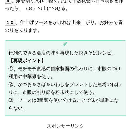
、卵を割り入れ、軽く混ぜて半熟状態の目玉焼きを作
９
ったら、（８）の上にのせる。
、
仕上げソース
をかければ出来上がり。お好みで青
１０
のりをふります。
行列のできる名店の味を再現した焼きそばレシピ。
【再現ポイント】
①、モチモチ食感の自家製面の代わりに、市販のつけ
麺用の中華麺を使う。
②、かつお＆さば＆いわしをブレンドした魚粉の代わ
りに、市販の削り節を粉末状にして使う。
③、ソースは3種類を使い分けることで味が単調にな
らない。
スポンサーリンク