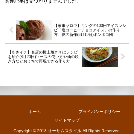
関連記事は見つかりませんでした。
【家事ヤロウ】キングの100円アイスレシ
ピ「塩コーヒーチョコアイス」の作り
方、夏の新作(8月19日)ポンポコ団
【あさイチ】名店の極上焼きそばレシピ
を紹介(8月20日)ソースの使い方や麺の焼
き方などおうちで再現できる作り方
ホーム
プライバシーポリシー
サイトマップ
Copyright © 2018 オーサムスタイル All Rights Reserved.