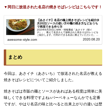
▼同日に放送された名店の焼きそばレシピはこちらです！
【あさイチ】名店の極上焼きそばレシピを紹介(8
月20日)ソースの使い方や麺の焼き方などおうち
で再現できる作り方
2020年8月20日にNHK・情報番組「あさイチ（朝イ
チ）」、教えて名店さんで放映された焼きそばのレシピを
ご紹介します。行列のできる名店に教えていただいた、お
うちでも手軽に再現できるレシピです。このコーナーは、
2020.08.20
awesome-style.com
名店の味と家庭の味の差を徹底解...
まとめ
今回は、あさイチ（あさいち）で放送された名店が教える
焼きそばレシピについてご紹介しました。
焼きそばは市販の麺とソースがあればある程度は簡単に美
味しくできる料理ですよね♪バーベキューなんかでも定番
ですが、やはり名店の味と比べると出来上がりの違いは歴