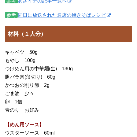
参考
あさイチの記事一覧へ
参考
同日に放送された名店の焼きそばレシピ
材料（１人分）
キャベツ 50g
もやし 100g
つけめん用の中華麺(生) 130g
豚バラ肉(薄切り) 60g
かつおの削り節 2g
ごま油 少々
卵 1個
青のり お好み
【めん用ソース】
ウスターソース 60ml