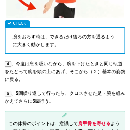
腕をおろす時は、できるだけ後ろの方を通るよう
に大きく動かします。
、今度は息を吸いながら、腕を下げたときと同じ軌道
４
をたどって腕を頭の上にあげ、そこから（２）基本の姿勢
に戻る。
、
5回
繰り返して行ったら、クロスさせた足・腕を組み
５
かえてさらに
5回
行う。
この体操のポイントは、意識して
肩甲骨を寄せる
よう