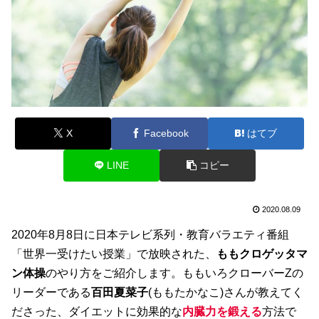
X
Facebook
はてブ
LINE
コピー
2020.08.09
2020年8月8日に日本テレビ系列・教育バラエティ番組
「世界一受けたい授業」で放映された、
ももクロゲッタマ
ン体操
のやり方をご紹介します。ももいろクローバーZの
リーダーである
百田夏菜子
(ももたかなこ)さんが教えてく
ださった、ダイエットに効果的な
内臓力を鍛える
方法で