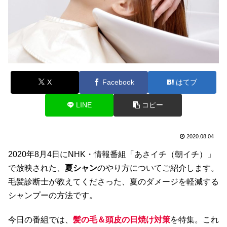
X
Facebook
はてブ
LINE
コピー
2020.08.04
2020年8月4日にNHK・情報番組「あさイチ（朝イチ）」
で放映された、
夏シャン
のやり方についてご紹介します。
毛髪診断士が教えてくださった、夏のダメージを軽減する
シャンプーの方法です。
今日の番組では、
髪の毛＆頭皮の日焼け対策
を特集。これ