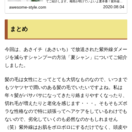
てご紹介します。梅雨が明けていよいよ夏本番！紫外線を
気にしてお肌の日焼け対策をする方は多いと思いますが、
2020.08.04
awesome-style.com
実はヘアケアも大切。髪にも...
まとめ
今回は、あさイチ（あさいち）で放送された紫外線ダメー
ジを減らすシャンプーの方法「夏シャン」についてご紹介
しました。
髪の毛は女性にとってとても大切なものなので、いつまで
もツヤツヤで潤いのある髪の毛でいたいですよね。私は
年々髪がパサパサになってきたり絡まりやすくなったり、
切れ毛が増えたりと老化を感じます・・・。そもそもズボ
ラな性格なので特に頑張ってヘアケアをしているわけでも
ないので、劣化していくのも必然なのかもしれません
（笑）紫外線はお肌をボロボロにするだけでなく、頭皮や