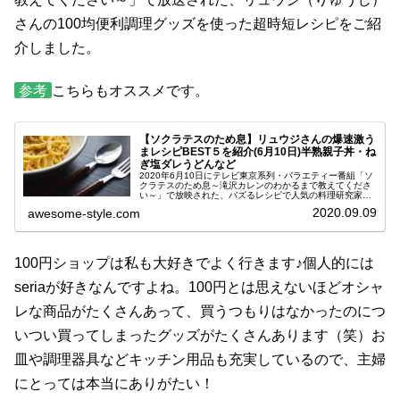
さんの100均便利調理グッズを使った超時短レシピをご紹
介しました。
参考
こちらもオススメです。
【ソクラテスのため息】リュウジさんの爆速激う
まレシピBEST５を紹介(6月10日)半熟親子丼・ね
ぎ塩ダレうどんなど
2020年6月10日にテレビ東京系列・バラエティー番組「ソ
クラテスのため息～滝沢カレンのわかるまで教えてくださ
い～」で放映された、バズるレシピで人気の料理研究家リ
ュウジ(りゅうじ)さんの爆速激うまレシピをご紹介しま
2020.09.09
awesome-style.com
す。今日の番組は、外出自粛...
100円ショップは私も大好きでよく行きます♪個人的には
seriaが好きなんですよね。100円とは思えないほどオシャ
レな商品がたくさんあって、買うつもりはなかったのにつ
いつい買ってしまったグッズがたくさんあります（笑）お
皿や調理器具などキッチン用品も充実しているので、主婦
にとっては本当にありがたい！