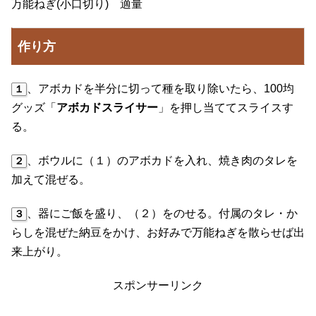
万能ねぎ(小口切り) 適量
作り方
、アボカドを半分に切って種を取り除いたら、100均
１
グッズ「
アボカドスライサー
」を押し当ててスライスす
る。
、ボウルに（１）のアボカドを入れ、焼き肉のタレを
２
加えて混ぜる。
、器にご飯を盛り、（２）をのせる。付属のタレ・か
３
らしを混ぜた納豆をかけ、お好みで万能ねぎを散らせば出
来上がり。
スポンサーリンク