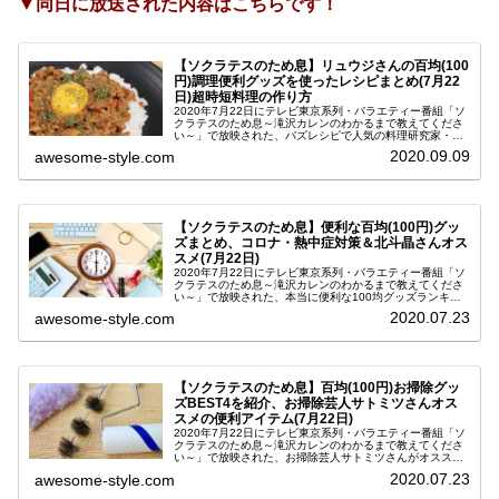
▼同日に放送された内容はこちらです！
【ソクラテスのため息】リュウジさんの百均(100
円)調理便利グッズを使ったレシピまとめ(7月22
日)超時短料理の作り方
2020年7月22日にテレビ東京系列・バラエティー番組「ソ
クラテスのため息～滝沢カレンのわかるまで教えてくださ
い～」で放映された、バズレシピで人気の料理研究家・リ
ュウジ(りゅうじ)さんが教えてくれた、百円ショップで買
2020.09.09
awesome-style.com
える100均調理グッズを...
【ソクラテスのため息】便利な百均(100円)グッ
ズまとめ、コロナ・熱中症対策＆北斗晶さんオス
スメ(7月22日)
2020年7月22日にテレビ東京系列・バラエティー番組「ソ
クラテスのため息～滝沢カレンのわかるまで教えてくださ
い～」で放映された、本当に便利な100均グッズランキン
グの結果をご紹介します。今日の番組では、こんな時だか
2020.07.23
awesome-style.com
らこそ知りたい生活に本当...
【ソクラテスのため息】百均(100円)お掃除グッ
ズBEST4を紹介、お掃除芸人サトミツさんオス
スメの便利アイテム(7月22日)
2020年7月22日にテレビ東京系列・バラエティー番組「ソ
クラテスのため息～滝沢カレンのわかるまで教えてくださ
い～」で放映された、お掃除芸人サトミツさんがオススメ
する100均の掃除グッズをご紹介します。今日の番組で
2020.07.23
awesome-style.com
は、こんな時だからこそ知り...