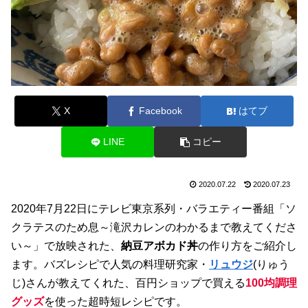
X
Facebook
はてブ
LINE
コピー
2020.07.22
2020.07.23
2020年7月22日にテレビ東京系列・バラエティー番組「ソ
クラテスのため息～滝沢カレンのわかるまで教えてくださ
い～」で放映された、
納豆アボカド丼
の作り方をご紹介し
ます。バズレシピで人気の料理研究家・
リュウジ
(りゅう
じ)さんが教えてくれた、百円ショップで買える
100均調理
グッズ
を使った超時短レシピです。